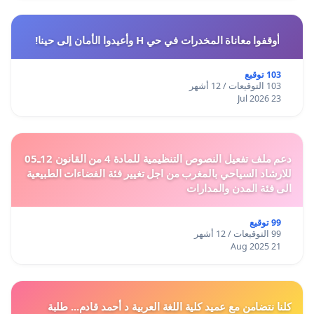
أوقفوا معاناة المخدرات في حي H وأعيدوا الأمان إلى حينا!
103 توقيع
103 التوقيعات / 12 أشهر
23 Jul 2026
دعم ملف تفعيل النصوص التنظيمية للمادة 4 من القانون 12ـ05
للارشاد السياحي بالمغرب من اجل تغيير فئة الفضاءات الطبيعية
الى فئة المدن والمدارات
99 توقيع
99 التوقيعات / 12 أشهر
21 Aug 2025
كلنا نتضامن مع عميد كلية اللغة العربية د أحمد قادم... طلبة