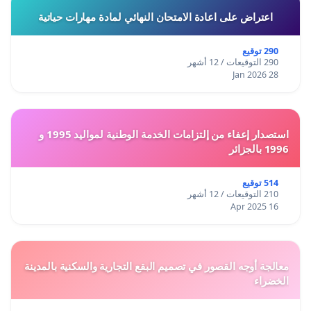
اعتراض على اعادة الامتحان النهائي لمادة مهارات حياتية
290 توقيع
290 التوقيعات / 12 أشهر
28 Jan 2026
استصدار إعفاء من إلتزامات الخدمة الوطنية لمواليد 1995 و
1996 بالجزائر
514 توقيع
210 التوقيعات / 12 أشهر
16 Apr 2025
معالجة أوجه القصور في تصميم البقع التجارية والسكنية بالمدينة
الخضراء