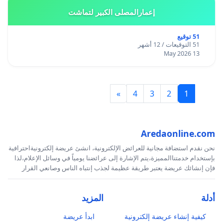
إعمارالمصلى الكبير لتماشت
51 توقيع
51 التوقيعات / 12 أشهر
13 May 2026
»
4
3
2
1
Aredaonline.com
نحن نقدم استضافة مجانية للعرائض الإلكترونية، انشئ عريضة إلكترونيةاحترافية
بإستخدام خدمتناالمميزة،يتم الإشارة إلى عرائضنا يومياً في وسائل الإعلام،لذا
فإن إنشائك عريضة يعتبر طريقة عظيمة لجذب إنتباه الناس وصانعي القرار
أدلة
المزيد
كيفية إنشاء عريضة إلكترونية
ابدأ عريضة