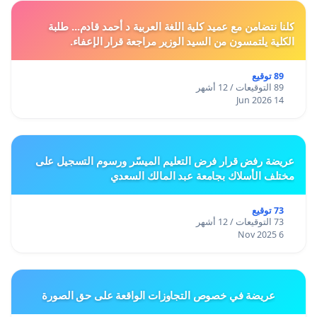
كلنا نتضامن مع عميد كلية اللغة العربية د أحمد قادم... طلبة
الكلية يلتمسون من السيد الوزير مراجعة قرار الإعفاء.
89 توقيع
89 التوقيعات / 12 أشهر
14 Jun 2026
عريضة رفض قرار فرض التعليم الميسّر ورسوم التسجيل على
مختلف الأسلاك بجامعة عبد المالك السعدي
73 توقيع
73 التوقيعات / 12 أشهر
6 Nov 2025
عريضة في خصوص التجاوزات الواقعة على حق الصورة