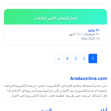
إعمارالمصلى الكبير لتماشت
51 توقيع
51 التوقيعات / 12 أشهر
13 May 2026
»
4
3
2
1
Aredaonline.com
نحن نقدم استضافة مجانية للعرائض الإلكترونية، انشئ عريضة إلكترونيةاحترافية
بإستخدام خدمتناالمميزة،يتم الإشارة إلى عرائضنا يومياً في وسائل الإعلام،لذا
فإن إنشائك عريضة يعتبر طريقة عظيمة لجذب إنتباه الناس وصانعي القرار
أدلة
المزيد