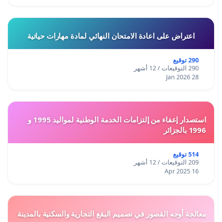
اعتراض على اعادة الامتحان النهائي لمادة مهارات حياتية
290 توقيع
290 التوقيعات / 12 أشهر
28 Jan 2026
استصدار إعفاء من إلتزامات الخدمة الوطنية لمواليد 1995 و
1996 بالجزائر
514 توقيع
209 التوقيعات / 12 أشهر
16 Apr 2025
معالجة أوجه القصور في تصميم البقع التجارية والسكنية بالمدينة