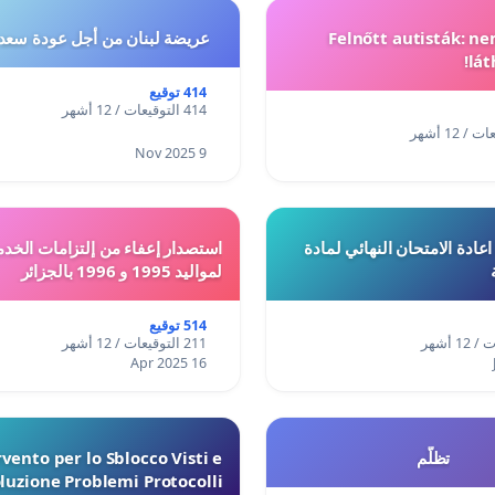
Felnőtt autisták: n
عريضة لبنان من أجل عودة سعد
lát
414 توقيع
414 التوقيعات / 12 أشهر
9 Nov 2025
ادة الامتحان النهائي لمادة
استصدار إعفاء من إلتزامات الخدم
لمواليد 1995 و 1996 بالجزائر
514 توقيع
211 التوقيعات / 12 أشهر
16 Apr 2025
تظلّم
vento per lo Sblocco Visti e
luzione Problemi Protocolli