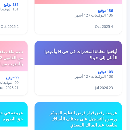
131 توقيع
131 التوقيعات / 12 أشهر
136 توقيع
136 التوقيعات / 12 أشهر
2 Oct 2025
4 Oct 2025
أوقفوا معاناة المخدرات في حي H وأعيدوا
الأمان إلى حينا!
بالمغرب من ا
الطبيعية الى 
103 توقيع
103 التوقيعات / 12 أشهر
99 توقيع
99 التوقيعات / 12 أشهر
21 Aug 2025
23 Jul 2026
عريضة رفض قرار فرض التعليم الميسّر
عريضة في خص
ورسوم التسجيل على مختلف الأسلاك
حق الصورة
بجامعة عبد المالك السعدي