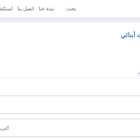
بحث
نبذة عنا
اتصل بنا
استكش
أبنائي
البري