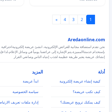
»
4
3
2
1
Aredaonline.com
نحن نقدم استضافة مجانية للعرائض الإلكترونية، انشئ عريضة إلكترونيةاحترافية
بإستخدام خدمتناالمميزة،يتم الإشارة إلى عرائضنا يومياً في وسائل الإعلام،لذا فإ
إنشائك عريضة يعتبر طريقة عظيمة لجذب إنتباه الناس وصانعي القرار
أدلة
المزيد
كيفية إنشاء عريضة إلكترونية
ابدأ عريضة
كيف تكتب عريضة؟
سياسة الخصوصية
كيف يمكنك ترويج عريضتك؟
إدارة ملفات تعريف الارتباط