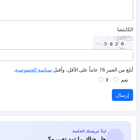
الكابتشا
أبلغ من العمر 16 عاماً على الأقل، وأقبل
سياسة الخصوصية
.
نعم
لا
إرسال
ابدأ عريضتك الخاصة
هل هناك ما تود تغييره؟