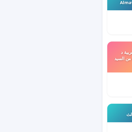
Almav
ربية د
 من السيد
الث