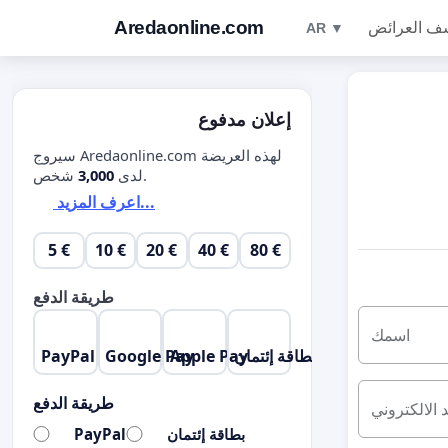
Aredaonline.com
ف العرائض
AR ▼
إعلان مدفوع
سيروج Aredaonline.com لهذه العريضة
شخص.
لدى
3,000
اعرف المزيد...
5 €
10 €
20 €
40 €
80 €
طريقة الدفع
اسمك
بطاقة إئتمان
Apple Pay
Google Pay
PayPal
طريقة الدفع
د الالكتروني
بطاقة إئتمان
PayPal