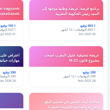
برنامج فرصة: عريضة وطنية موجهة إلى
em vagyunk
السيد رئيس الحكومة المغربية
hatatlanok!
1 892 توقيع
1 105 توقيع
1 892 التوقيعات / 12 أشهر
1 020 التوقيعات / 12 أشهر
31 Jul 2025
30 Oct 2025
عريضة تنسيقية عدول المغرب لسحب
اعتراض على اع
مشروع قانون 16.22
مهارات حياتية
299 توقيع
290 توقيع
299 التوقيعات / 12 أشهر
290 التوقيعات / 12 أشهر
28 Jan 2026
28 Nov 2025
معالجة أوجه القصور في تصميم البقع
التجارية والسكنية بالمدينة الخضراء