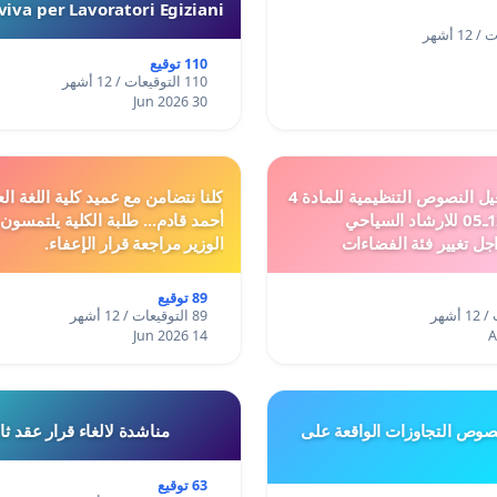
iva per Lavoratori Egiziani
110 توقيع
110 التوقيعات / 12 أشهر
30 Jun 2026
دعم ملف تفعيل النصوص التنظيمية للمادة 4
كلنا نتضامن مع عميد كلية اللغة الع
من القانون 12ـ05 للارشاد السياحي
أحمد قادم... طلبة الكلية يلتمسون
جل تغيير فئة الفضاءات
الوزير مراجعة قرار الإعفاء.
فئة المدن والمدارات
89 توقيع
89 التوقيعات / 12 أشهر
14 Jun 2026
وص التجاوزات الواقعة على
مناشدة لالغاء قرار عقد ث
63 توقيع