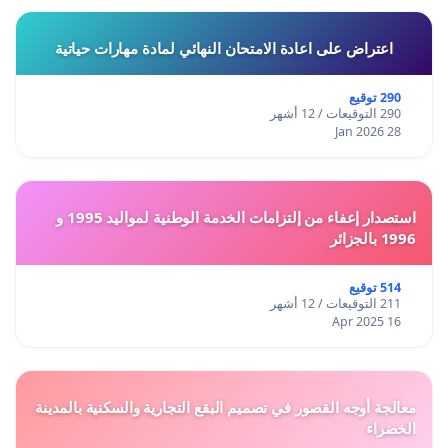
اعتراض على اعادة الامتحان النهائي لمادة مهارات حياتية
290 توقيع
290 التوقيعات / 12 أشهر
28 Jan 2026
استصدار إعفاء من إلتزامات الخدمة الوطنية لمواليد 1995 و
1996 بالجزائر
514 توقيع
211 التوقيعات / 12 أشهر
16 Apr 2025
معالجة أوجه القصور في تصميم البقع التجارية والسكنية بالمدينة
الخضراء