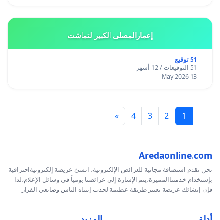
إعمارالمصلى الكبير لتماشت
51 توقيع
51 التوقيعات / 12 أشهر
13 May 2026
»
4
3
2
1
Aredaonline.com
نحن نقدم استضافة مجانية للعرائض الإلكترونية، انشئ عريضة إلكترونيةاحترافية
بإستخدام خدمتناالمميزة،يتم الإشارة إلى عرائضنا يومياً في وسائل الإعلام،لذا
فإن إنشائك عريضة يعتبر طريقة عظيمة لجذب إنتباه الناس وصانعي القرار
أدلة
المزيد