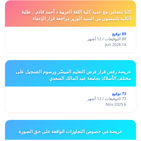
كلنا نتضامن مع عميد كلية اللغة العربية د أحمد قادم... طلبة
الكلية يلتمسون من السيد الوزير مراجعة قرار الإعفاء.
89 توقيع
89 التوقيعات / 12 أشهر
14 Jun 2026
عريضة رفض قرار فرض التعليم الميسّر ورسوم التسجيل على
مختلف الأسلاك بجامعة عبد المالك السعدي
73 توقيع
73 التوقيعات / 12 أشهر
6 Nov 2025
عريضة في خصوص التجاوزات الواقعة على حق الصورة