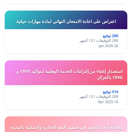
اعتراض على اعادة الامتحان النهائي لمادة مهارات حياتية
290 توقيع
290 التوقيعات / 12 أشهر
28 Jan 2026
استصدار إعفاء من إلتزامات الخدمة الوطنية لمواليد 1995 و
1996 بالجزائر
514 توقيع
209 التوقيعات / 12 أشهر
16 Apr 2025
معالجة أوجه القصور في تصميم البقع التجارية والسكنية بالمدينة