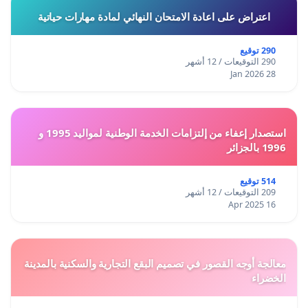
اعتراض على اعادة الامتحان النهائي لمادة مهارات حياتية
290 توقيع
290 التوقيعات / 12 أشهر
28 Jan 2026
استصدار إعفاء من إلتزامات الخدمة الوطنية لمواليد 1995 و
1996 بالجزائر
514 توقيع
209 التوقيعات / 12 أشهر
16 Apr 2025
معالجة أوجه القصور في تصميم البقع التجارية والسكنية بالمدينة
الخضراء