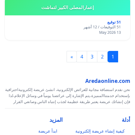
إعمارالمصلى الكبير لتماشت
51 توقيع
51 التوقيعات / 12 أشهر
13 May 2026
»
4
3
2
1
Aredaonline.com
نحن نقدم استضافة مجانية للعرائض الإلكترونية، انشئ عريضة إلكترونيةاحترافية
بإستخدام خدمتناالمميزة،يتم الإشارة إلى عرائضنا يومياً في وسائل الإعلام،لذا
فإن إنشائك عريضة يعتبر طريقة عظيمة لجذب إنتباه الناس وصانعي القرار
أدلة
المزيد
كيفية إنشاء عريضة إلكترونية
ابدأ عريضة