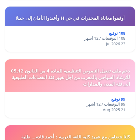
أوقفوا معاناة المخدرات في حي H وأعيدوا الأمان إلى حينا!
108 توقيع
108 التوقيعات / 12 أشهر
23 Jul 2026
دعم ملف تفعيل النصوص التنظيمية للمادة 4 من القانون 12ـ05
للارشاد السياحي بالمغرب من اجل تغيير فئة الفضاءات الطبيعية
الى فئة المدن والمدارات
99 توقيع
99 التوقيعات / 12 أشهر
21 Aug 2025
كلنا نتضامن مع عميد كلية اللغة العربية د أحمد قادم... طلبة