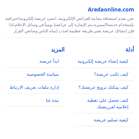
Aredaonline.com
نحن نقدم استضافة مجانية للعرائض الإلكترونية، انشئ عريضة إلكترونيةاحترافية
بإستخدام خدمتناالمميزة،يتم الإشارة إلى عرائضنا يومياً في وسائل الإعلام،لذا
فإن إنشائك عريضة يعتبر طريقة عظيمة لجذب إنتباه الناس وصانعي القرار
أدلة
المزيد
كيفية إنشاء عريضة إلكترونية
ابدأ عريضة
كيف تكتب عريضة؟
سياسة الخصوصية
كيف يمكنك ترويج عريضتك؟
إدارة ملفات تعريف الارتباط
كيف تحصل على تغطية
نبذة عنا
إعلامية لعرريضتك
كيفية تسليم عريضة