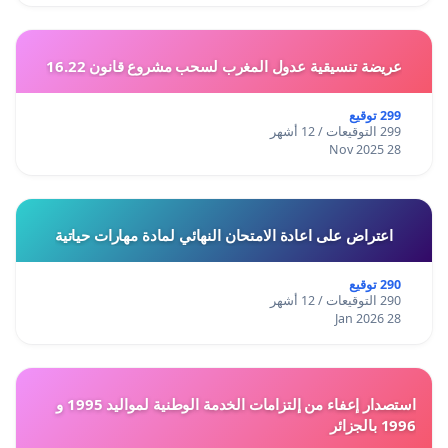
عريضة تنسيقية عدول المغرب لسحب مشروع قانون 16.22
299 توقيع
299 التوقيعات / 12 أشهر
28 Nov 2025
اعتراض على اعادة الامتحان النهائي لمادة مهارات حياتية
290 توقيع
290 التوقيعات / 12 أشهر
28 Jan 2026
استصدار إعفاء من إلتزامات الخدمة الوطنية لمواليد 1995 و
1996 بالجزائر