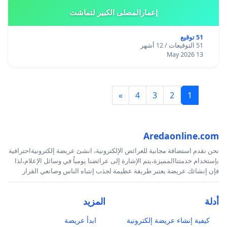
إعمارالمصلى الكبير لتماشت
51 توقيع
51 التوقيعات / 12 أشهر
13 May 2026
»
4
3
2
1
Aredaonline.com
نحن نقدم استضافة مجانية للعرائض الإلكترونية، انشئ عريضة إلكترونيةاحترافية
بإستخدام خدمتناالمميزة،يتم الإشارة إلى عرائضنا يومياً في وسائل الإعلام،لذا
فإن إنشائك عريضة يعتبر طريقة عظيمة لجذب إنتباه الناس وصانعي القرار
أدلة
المزيد
كيفية إنشاء عريضة إلكترونية
ابدأ عريضة