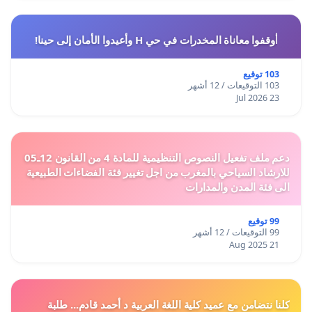
أوقفوا معاناة المخدرات في حي H وأعيدوا الأمان إلى حينا!
103 توقيع
103 التوقيعات / 12 أشهر
23 Jul 2026
دعم ملف تفعيل النصوص التنظيمية للمادة 4 من القانون 12ـ05
للارشاد السياحي بالمغرب من اجل تغيير فئة الفضاءات الطبيعية
الى فئة المدن والمدارات
99 توقيع
99 التوقيعات / 12 أشهر
21 Aug 2025
كلنا نتضامن مع عميد كلية اللغة العربية د أحمد قادم... طلبة