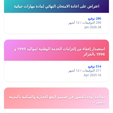
اعتراض على اعادة الامتحان النهائي لمادة مهارات حياتية
290 توقيع
290 التوقيعات / 12 أشهر
28 Jan 2026
استصدار إعفاء من إلتزامات الخدمة الوطنية لمواليد 1995 و
1996 بالجزائر
514 توقيع
211 التوقيعات / 12 أشهر
16 Apr 2025
معالجة أوجه القصور في تصميم البقع التجارية والسكنية بالمدينة
الخضراء