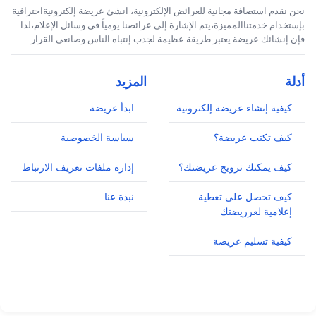
نحن نقدم استضافة مجانية للعرائض الإلكترونية، انشئ عريضة إلكترونيةاحترافية
بإستخدام خدمتناالمميزة،يتم الإشارة إلى عرائضنا يومياً في وسائل الإعلام،لذا
فإن إنشائك عريضة يعتبر طريقة عظيمة لجذب إنتباه الناس وصانعي القرار
أدلة
المزيد
كيفية إنشاء عريضة إلكترونية
ابدأ عريضة
كيف تكتب عريضة؟
سياسة الخصوصية
كيف يمكنك ترويج عريضتك؟
إدارة ملفات تعريف الارتباط
كيف تحصل على تغطية
نبذة عنا
إعلامية لعرريضتك
كيفية تسليم عريضة