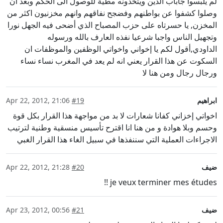
لم يلبسوا جاباب الدين ويتخذونه مطية للوصول الى الحكم وبعد ان
وصلوا كشفوا عن بواطنهم وفضجح نفاقهم وانهم مخزنيون اكثر من
المخزن, يا حسرتاه على حزب المصباح الذي أضحى فيه الجهل نورا
وتجهيل الناس واجبا شرعيا نفذه العارف بالله ورسوله
الداودي,أقول لكم يا إخواني واخواتي الوظفين والموظفات ان
السكوت عن هذا القرار يعني انه لم يعد في المغرب نساء نساء
ورجال رجال ومن هنا لا
ابراهيم
#19
Apr 22, 2012, 21:06
اخواتي إخزاني كفانا شعارات لا بد من مواجهة هذا القرار بكل قوة
وحسم وبلا هوادة و من هنا انا اقترح تأسيس منسقية وطنية لترتيب
الاجراءات العملية التي سننفذها في سبيل الغاء هذا القرار الغبي
ضيف
#20
Apr 22, 2012, 21:28
je veux terminer mes études !!
ضيف
#21
Apr 23, 2012, 00:56