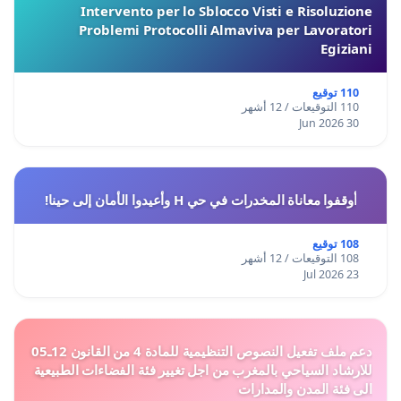
Intervento per lo Sblocco Visti e Risoluzione
Problemi Protocolli Almaviva per Lavoratori
Egiziani
110 توقيع
110 التوقيعات / 12 أشهر
30 Jun 2026
أوقفوا معاناة المخدرات في حي H وأعيدوا الأمان إلى حينا!
108 توقيع
108 التوقيعات / 12 أشهر
23 Jul 2026
دعم ملف تفعيل النصوص التنظيمية للمادة 4 من القانون 12ـ05
للارشاد السياحي بالمغرب من اجل تغيير فئة الفضاءات الطبيعية
الى فئة المدن والمدارات