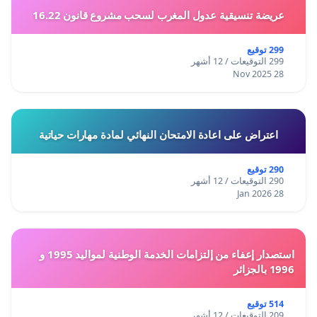
عريضة تنسيقية عدول المغرب لسحب مشروع قانون 16.22
299 توقيع
299 التوقيعات / 12 أشهر
28 Nov 2025
اعتراض على اعادة الامتحان النهائي لمادة مهارات حياتية
290 توقيع
290 التوقيعات / 12 أشهر
28 Jan 2026
استصدار إعفاء من إلتزامات الخدمة الوطنية لمواليد 1995 و
1996 بالجزائر
514 توقيع
209 التوقيعات / 12 أشهر