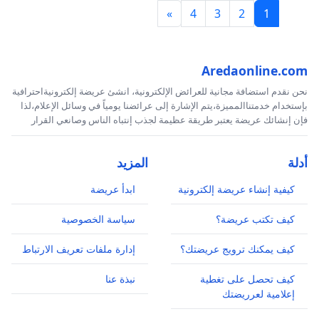
»
4
3
2
1
Aredaonline.com
نحن نقدم استضافة مجانية للعرائض الإلكترونية، انشئ عريضة إلكترونيةاحترافية
بإستخدام خدمتناالمميزة،يتم الإشارة إلى عرائضنا يومياً في وسائل الإعلام،لذا
فإن إنشائك عريضة يعتبر طريقة عظيمة لجذب إنتباه الناس وصانعي القرار
أدلة
المزيد
كيفية إنشاء عريضة إلكترونية
ابدأ عريضة
كيف تكتب عريضة؟
سياسة الخصوصية
كيف يمكنك ترويج عريضتك؟
إدارة ملفات تعريف الارتباط
كيف تحصل على تغطية
نبذة عنا
إعلامية لعرريضتك