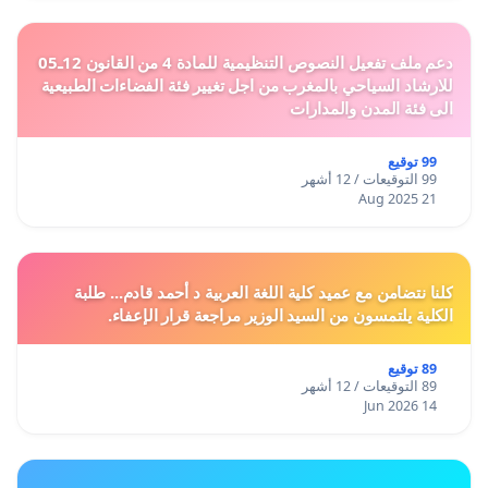
دعم ملف تفعيل النصوص التنظيمية للمادة 4 من القانون 12ـ05
للارشاد السياحي بالمغرب من اجل تغيير فئة الفضاءات الطبيعية
الى فئة المدن والمدارات
99 توقيع
99 التوقيعات / 12 أشهر
21 Aug 2025
كلنا نتضامن مع عميد كلية اللغة العربية د أحمد قادم... طلبة
الكلية يلتمسون من السيد الوزير مراجعة قرار الإعفاء.
89 توقيع
89 التوقيعات / 12 أشهر
14 Jun 2026