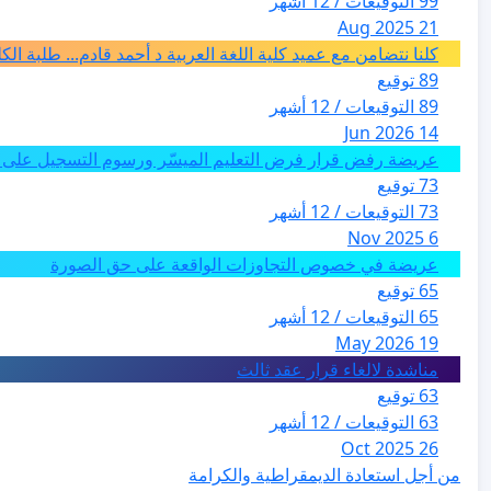
99 التوقيعات / 12 أشهر
21 Aug 2025
كلنا نتضامن مع عميد كلية اللغة العربية د أحمد قادم... طلبة ال
89 توقيع
89 التوقيعات / 12 أشهر
14 Jun 2026
عريضة رفض قرار فرض التعليم الميسّر ورسوم التسجيل على م
73 توقيع
73 التوقيعات / 12 أشهر
6 Nov 2025
عريضة في خصوص التجاوزات الواقعة على حق الصورة
65 توقيع
65 التوقيعات / 12 أشهر
19 May 2026
مناشدة لالغاء قرار عقد ثالث
63 توقيع
63 التوقيعات / 12 أشهر
26 Oct 2025
من أجل استعادة الديمقراطية والكرامة