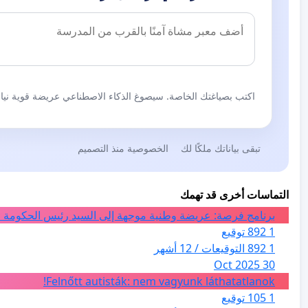
اكتب بصياغتك الخاصة. سيصوغ الذكاء الاصطناعي عريضة قوية نيابة
تبقى بياناتك ملكًا لك
الخصوصية منذ التصميم
التماسات أخرى قد تهمك
برنامج فرصة: عريضة وطنية موجهة إلى السيد رئيس الحكومة ا
1 892 توقيع
1 892 التوقيعات / 12 أشهر
30 Oct 2025
Felnőtt autisták: nem vagyunk láthatatlanok!
1 105 توقيع