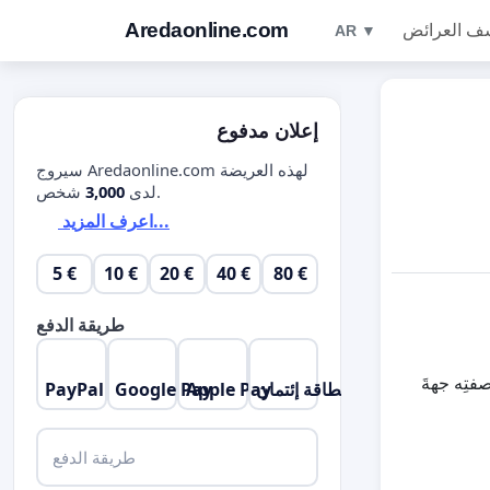
Aredaonline.com
ف العرائض
AR ▼
إعلان مدفوع
سيروج Aredaonline.com لهذه العريضة
شخص.
لدى
3,000
اعرف المزيد...
5 €
10 €
20 €
40 €
80 €
طريقة الدفع
. بصفتِه جهةَ
بطاقة إئتمان
Apple Pay
Google Pay
PayPal
طريقة الدفع