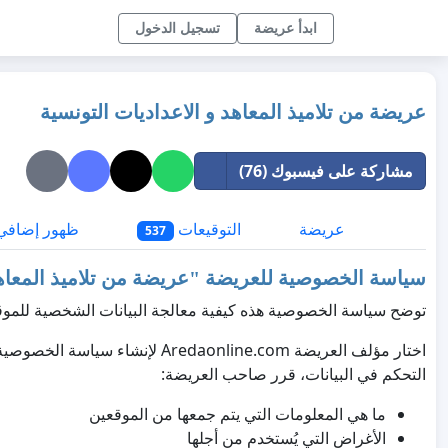
ابدأ عريضة
تسجيل الدخول
عريضة من تلاميذ المعاهد و الاعداديات التونسية
مشاركة على فيسبوك (76)
عريضة
التوقيعات
ظهور إضافي
537
سياسة الخصوصية للعريضة "
عريضة من تلاميذ المعاهد
توضح سياسة الخصوصية هذه كيفية معالجة البيانات الشخصية للموق
اختار مؤلف العريضة Aredaonline.com
التحكم في البيانات، قرر صاحب العريضة:
ما هي المعلومات التي يتم جمعها من الموقعين
الأغراض التي يُستخدم من أجلها