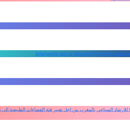
Intervento per lo Sblocco Visti e Risoluzion
دعم ملف تفعيل النصوص التنظيمية للمادة 4 من القانون 12ـ05 للارشاد السياحي بالمغرب من اجل تغيير فئة الفضاءات الطبيعي