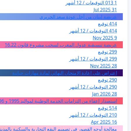
1 013 التوقيعات / 12 أشهر
31 Jul 2025
عريضة لبنان من أجل عودة سعد الحريري
414 توقيع
414 التوقيعات / 12 أشهر
9 Nov 2025
عريضة تنسيقية عدول المغرب لسحب مشروع قانون 16.22
299 توقيع
299 التوقيعات / 12 أشهر
28 Nov 2025
اعتراض على اعادة الامتحان النهائي لمادة مهارات حياتية
290 توقيع
290 التوقيعات / 12 أشهر
28 Jan 2026
استصدار إعفاء من إلتزامات الخدمة الوطنية لمواليد 1995 و 1996 بالجزائر
514 توقيع
210 التوقيعات / 12 أشهر
16 Apr 2025
معالجة أوجه القصور في تصميم البقع التجارية والسكنية بالمدين