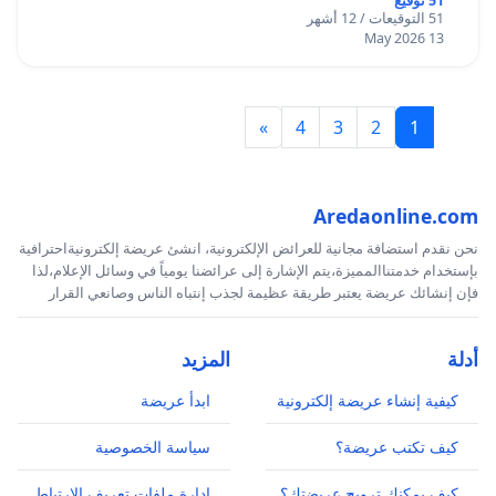
51 توقيع
51 التوقيعات / 12 أشهر
13 May 2026
»
4
3
2
1
Aredaonline.com
نحن نقدم استضافة مجانية للعرائض الإلكترونية، انشئ عريضة إلكترونيةاحترافية
بإستخدام خدمتناالمميزة،يتم الإشارة إلى عرائضنا يومياً في وسائل الإعلام،لذا
فإن إنشائك عريضة يعتبر طريقة عظيمة لجذب إنتباه الناس وصانعي القرار
أدلة
المزيد
كيفية إنشاء عريضة إلكترونية
ابدأ عريضة
كيف تكتب عريضة؟
سياسة الخصوصية
كيف يمكنك ترويج عريضتك؟
إدارة ملفات تعريف الارتباط