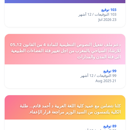
103 توقيع
103 التوقيعات / 12 أشهر
23 Jul 2026
دعم ملف تفعيل النصوص التنظيمية للمادة 4 من القانون 12ـ05
للارشاد السياحي بالمغرب من اجل تغيير فئة الفضاءات الطبيعية
الى فئة المدن والمدارات
99 توقيع
99 التوقيعات / 12 أشهر
21 Aug 2025
كلنا نتضامن مع عميد كلية اللغة العربية د أحمد قادم... طلبة
الكلية يلتمسون من السيد الوزير مراجعة قرار الإعفاء.
89 توقيع