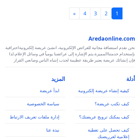
»
4
3
2
1
Aredaonline.com
نحن نقدم استضافة مجانية للعرائض الإلكترونية، انشئ عريضة إلكترونيةاحترافية
بإستخدام خدمتناالمميزة،يتم الإشارة إلى عرائضنا يومياً في وسائل الإعلام،لذا
فإن إنشائك عريضة يعتبر طريقة عظيمة لجذب إنتباه الناس وصانعي القرار
أدلة
المزيد
كيفية إنشاء عريضة إلكترونية
ابدأ عريضة
كيف تكتب عريضة؟
سياسة الخصوصية
كيف يمكنك ترويج عريضتك؟
إدارة ملفات تعريف الارتباط
كيف تحصل على تغطية
نبذة عنا
إعلامية لعرريضتك