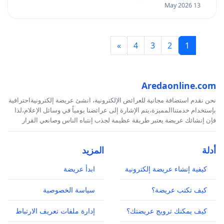
13 May 2026
»
4
3
2
1
Aredaonline.com
نحن نقدم استضافة مجانية للعرائض الإلكترونية، انشئ عريضة إلكترونيةاحترافية
بإستخدام خدمتناالمميزة،يتم الإشارة إلى عرائضنا يومياً في وسائل الإعلام،لذا
فإن إنشائك عريضة يعتبر طريقة عظيمة لجذب إنتباه الناس وصانعي القرار
أدلة
المزيد
كيفية إنشاء عريضة إلكترونية
ابدأ عريضة
كيف تكتب عريضة؟
سياسة الخصوصية
كيف يمكنك ترويج عريضتك؟
إدارة ملفات تعريف الارتباط