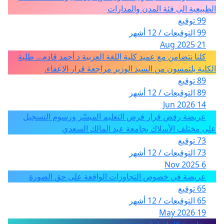
الطبيعية الى فئة المدن والمدارات
99 توقيع
99 التوقيعات / 12 أشهر
21 Aug 2025
كلنا نتضامن مع عميد كلية اللغة العربية د أحمد قادم... طلبة
الكلية يلتمسون من السيد الوزير مراجعة قرار الإعفاء.
89 توقيع
89 التوقيعات / 12 أشهر
14 Jun 2026
عريضة رفض قرار فرض التعليم الميسّر ورسوم التسجيل
على مختلف الأسلاك بجامعة عبد المالك السعدي
73 توقيع
73 التوقيعات / 12 أشهر
6 Nov 2025
عريضة في خصوص التجاوزات الواقعة على حق الصورة
65 توقيع
65 التوقيعات / 12 أشهر
19 May 2026