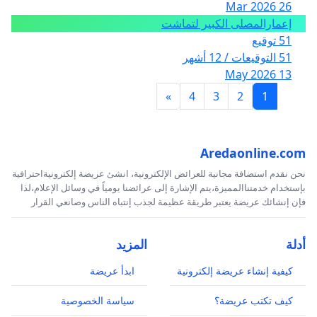
26 Mar 2026
إعمارالمصلى الكبير لتماشت
51 توقيع
51 التوقيعات / 12 أشهر
13 May 2026
»
4
3
2
1
Aredaonline.com
نحن نقدم استضافة مجانية للعرائض الإلكترونية، انشئ عريضة إلكترونيةاحترافية
بإستخدام خدمتناالمميزة،يتم الإشارة إلى عرائضنا يومياً في وسائل الإعلام،لذا
فإن إنشائك عريضة يعتبر طريقة عظيمة لجذب إنتباه الناس وصانعي القرار
أدلة
المزيد
كيفية إنشاء عريضة إلكترونية
ابدأ عريضة
كيف تكتب عريضة؟
سياسة الخصوصية