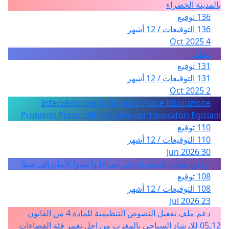
بالمدينة الخضراء
136 توقيع
136 التوقيعات / 12 أشهر
4 Oct 2025
تظلّم
131 توقيع
131 التوقيعات / 12 أشهر
2 Oct 2025
Intervento per lo Sblocco Visti e Risoluzione
Problemi Protocolli Almaviva per Lavoratori Egiziani
110 توقيع
110 التوقيعات / 12 أشهر
30 Jun 2026
أوقفوا معاناة المخدرات في حي H وأعيدوا الأمان إلى حينا!
108 توقيع
108 التوقيعات / 12 أشهر
23 Jul 2026
دعم ملف تفعيل النصوص التنظيمية للمادة 4 من القانون
12ـ05 للارشاد السياحي بالمغرب من اجل تغيير فئة الفضاءات