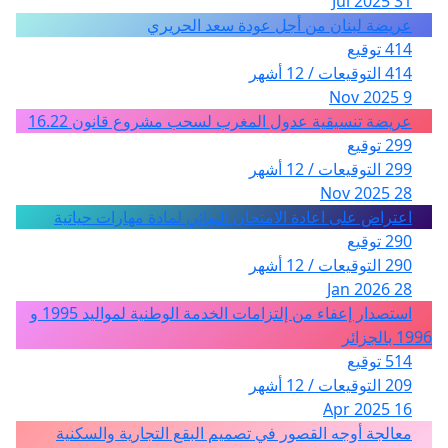
31 Jul 2025
عريضة لبنان من أجل عودة سعد الحريري
414 توقيع
414 التوقيعات / 12 أشهر
9 Nov 2025
عريضة تنسيقية عدول المغرب لسحب مشروع قانون 16.22
299 توقيع
299 التوقيعات / 12 أشهر
28 Nov 2025
اعتراض على اعادة الامتحان النهائي لمادة مهارات حياتية
290 توقيع
290 التوقيعات / 12 أشهر
28 Jan 2026
استصدار إعفاء من إلتزامات الخدمة الوطنية لمواليد 1995 و
1996 بالجزائر
514 توقيع
209 التوقيعات / 12 أشهر
16 Apr 2025
معالجة أوجه القصور في تصميم البقع التجارية والسكنية