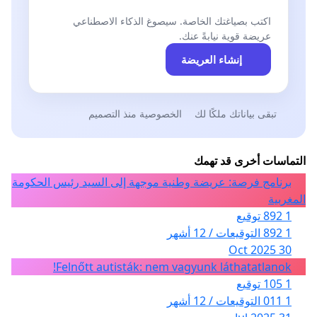
اكتب بصياغتك الخاصة. سيصوغ الذكاء الاصطناعي
عريضة قوية نيابةً عنك.
إنشاء العريضة
تبقى بياناتك ملكًا لك
الخصوصية منذ التصميم
التماسات أخرى قد تهمك
برنامج فرصة: عريضة وطنية موجهة إلى السيد رئيس الحكومة
المغربية
1 892 توقيع
1 892 التوقيعات / 12 أشهر
30 Oct 2025
Felnőtt autisták: nem vagyunk láthatatlanok!
1 105 توقيع
1 011 التوقيعات / 12 أشهر