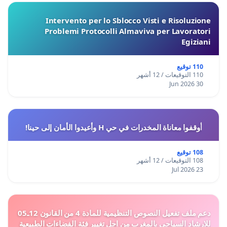
Intervento per lo Sblocco Visti e Risoluzione
Problemi Protocolli Almaviva per Lavoratori
Egiziani
110 توقيع
110 التوقيعات / 12 أشهر
30 Jun 2026
أوقفوا معاناة المخدرات في حي H وأعيدوا الأمان إلى حينا!
108 توقيع
108 التوقيعات / 12 أشهر
23 Jul 2026
دعم ملف تفعيل النصوص التنظيمية للمادة 4 من القانون 12ـ05
للارشاد السياحي بالمغرب من اجل تغيير فئة الفضاءات الطبيعية