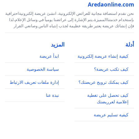
Aredaonline.com
نحن نقدم استضافة مجانية للعرائض الإلكترونية، انشئ عريضة إلكترونيةاحترافية
بإستخدام خدمتناالمميزة،يتم الإشارة إلى عرائضنا يومياً في وسائل الإعلام،لذا
فإن إنشائك عريضة يعتبر طريقة عظيمة لجذب إنتباه الناس وصانعي القرار
أدلة
المزيد
كيفية إنشاء عريضة إلكترونية
ابدأ عريضة
كيف تكتب عريضة؟
سياسة الخصوصية
كيف يمكنك ترويج عريضتك؟
إدارة ملفات تعريف الارتباط
كيف تحصل على تغطية
نبذة عنا
إعلامية لعرريضتك
كيفية تسليم عريضة