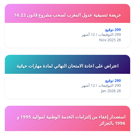
عريضة تنسيقية عدول المغرب لسحب مشروع قانون 16.22
299 توقيع
299 التوقيعات / 12 أشهر
28 Nov 2025
اعتراض على اعادة الامتحان النهائي لمادة مهارات حياتية
290 توقيع
290 التوقيعات / 12 أشهر
28 Jan 2026
استصدار إعفاء من إلتزامات الخدمة الوطنية لمواليد 1995 و
1996 بالجزائر