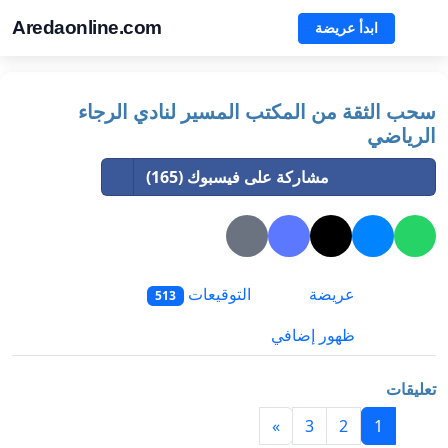
Aredaonline.com
ابدأ عريضة
سحب الثقة من المكتب المسير لنادي الرجاء
الرياضي
مشاركة على فيسبوك (165)
عريضة
التوقيعات
513
ظهور إضافي
تعليقات
»
3
2
1