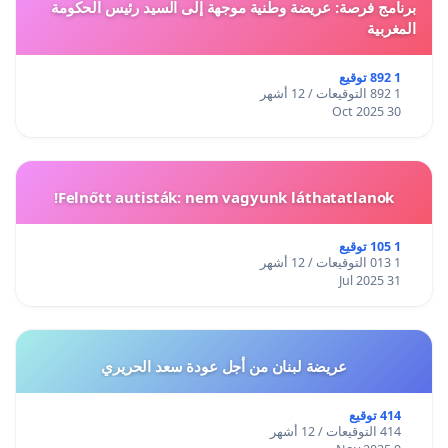
برنامج فرصة: عريضة وطنية موجهة إلى السيد رئيس الحكومة
المغربية
1 892 توقيع
1 892 التوقيعات / 12 أشهر
30 Oct 2025
Felnőtt autisták: nem vagyunk láthatatlanok!
1 105 توقيع
1 013 التوقيعات / 12 أشهر
31 Jul 2025
عريضة لبنان من أجل عودة سعد الحريري
414 توقيع
414 التوقيعات / 12 أشهر