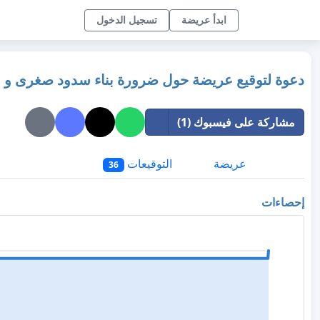
ابدأ عريضة
تسجيل الدخول
دعوة لتوقيع عريضة حول ضرورة بناء سدود صغرى و بح
مشاركة على فيسبوك (1)
عريضة
التوقيعات
36
إحصاءات