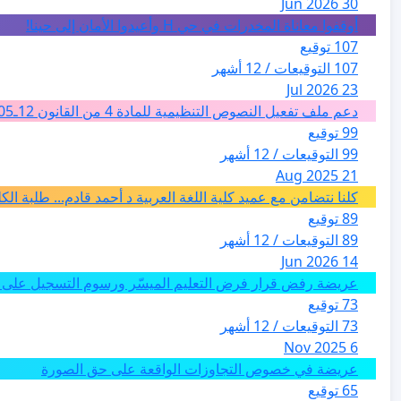
30 Jun 2026
أوقفوا معاناة المخدرات في حي H وأعيدوا الأمان إلى حينا!
107 توقيع
107 التوقيعات / 12 أشهر
23 Jul 2026
دعم ملف تفعيل النصوص التنظيمية للمادة 4 من القانون 12ـ05 للارشاد السياحي بالمغرب من اجل تغيير فئة الفضاءات الطبيعية الى فئة المدن والمدارات
99 توقيع
99 التوقيعات / 12 أشهر
21 Aug 2025
كلنا نتضامن مع عميد كلية اللغة العربية د أحمد قادم... طلبة ال
89 توقيع
89 التوقيعات / 12 أشهر
14 Jun 2026
عريضة رفض قرار فرض التعليم الميسّر ورسوم التسجيل على م
73 توقيع
73 التوقيعات / 12 أشهر
6 Nov 2025
عريضة في خصوص التجاوزات الواقعة على حق الصورة
65 توقيع