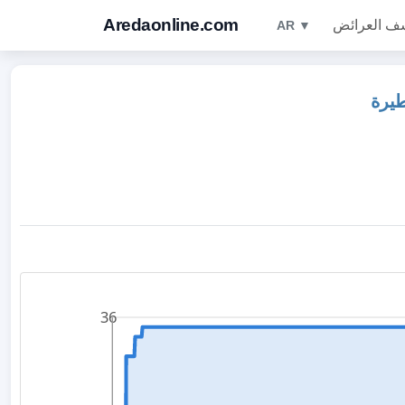
Aredaonline.com
ف العرائض
AR ▼
طيرة
36