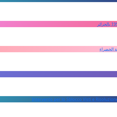
ة الخضراء
Intervento per lo Sblocco Visti e Risoluzion