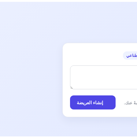
طناعي
إنشاء العريضة
ً عنك.