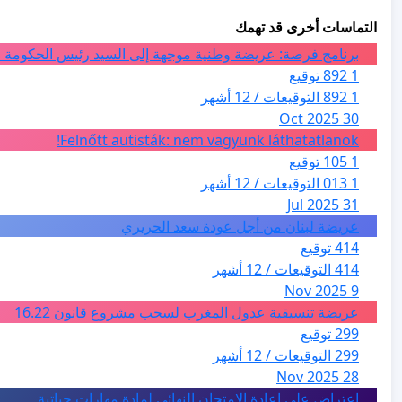
التماسات أخرى قد تهمك
برنامج فرصة: عريضة وطنية موجهة إلى السيد رئيس الحكومة ا
1 892 توقيع
1 892 التوقيعات / 12 أشهر
30 Oct 2025
Felnőtt autisták: nem vagyunk láthatatlanok!
1 105 توقيع
1 013 التوقيعات / 12 أشهر
31 Jul 2025
عريضة لبنان من أجل عودة سعد الحريري
414 توقيع
414 التوقيعات / 12 أشهر
9 Nov 2025
عريضة تنسيقية عدول المغرب لسحب مشروع قانون 16.22
299 توقيع
299 التوقيعات / 12 أشهر
28 Nov 2025
اعتراض على اعادة الامتحان النهائي لمادة مهارات حياتية