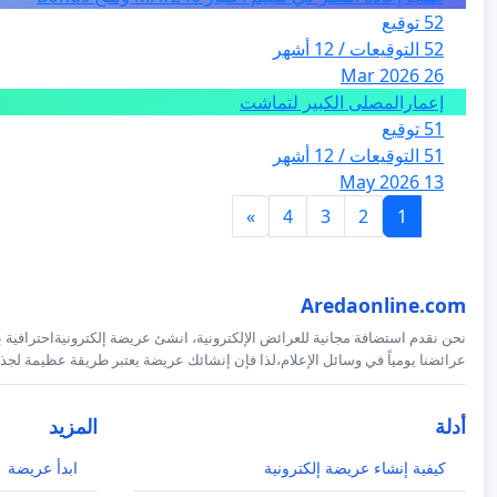
52 توقيع
52 التوقيعات / 12 أشهر
26 Mar 2026
إعمارالمصلى الكبير لتماشت
51 توقيع
51 التوقيعات / 12 أشهر
13 May 2026
»
4
3
2
1
Aredaonline.com
نحن نقدم استضافة مجانية للعرائض الإلكترونية، انشئ عريضة إلكترونيةاحترافية ب
عرائضنا يومياً في وسائل الإعلام،لذا فإن إنشائك عريضة يعتبر طريقة عظيمة لجذب
أدلة
المزيد
كيفية إنشاء عريضة إلكترونية
ابدأ عريضة