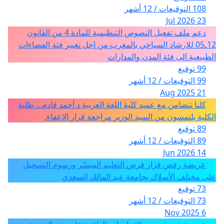
108 التوقيعات / 12 أشهر
23 Jul 2026
دعم ملف تفعيل النصوص التنظيمية للمادة 4 من القانون
12ـ05 للارشاد السياحي بالمغرب من اجل تغيير فئة الفضاءات
الطبيعية الى فئة المدن والمدارات
99 توقيع
99 التوقيعات / 12 أشهر
21 Aug 2025
كلنا نتضامن مع عميد كلية اللغة العربية د أحمد قادم... طلبة
الكلية يلتمسون من السيد الوزير مراجعة قرار الإعفاء.
89 توقيع
89 التوقيعات / 12 أشهر
14 Jun 2026
عريضة رفض قرار فرض التعليم الميسّر ورسوم التسجيل
على مختلف الأسلاك بجامعة عبد المالك السعدي
73 توقيع
73 التوقيعات / 12 أشهر
6 Nov 2025