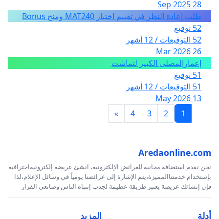
28 Sep 2025
طلب إعادة النظر في تقييم اختبار MAT240 ومنح Bonus
52 توقيع
52 التوقيعات / 12 أشهر
26 Mar 2026
إعمارالمصلى الكبير لتماشت
51 توقيع
51 التوقيعات / 12 أشهر
13 May 2026
»
4
3
2
1
Aredaonline.com
نحن نقدم استضافة مجانية للعرائض الإلكترونية، انشئ عريضة إلكترونيةاحترافية
بإستخدام خدمتناالمميزة،يتم الإشارة إلى عرائضنا يومياً في وسائل الإعلام،لذا
فإن إنشائك عريضة يعتبر طريقة عظيمة لجذب إنتباه الناس وصانعي القرار
أدلة
المزيد