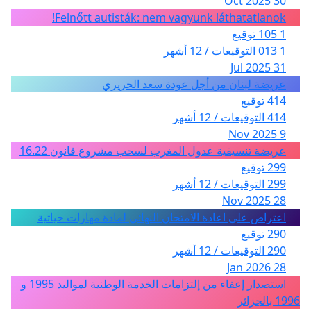
30 Oct 2025
Felnőtt autisták: nem vagyunk láthatatlanok!
1 105 توقيع
1 013 التوقيعات / 12 أشهر
31 Jul 2025
عريضة لبنان من أجل عودة سعد الحريري
414 توقيع
414 التوقيعات / 12 أشهر
9 Nov 2025
عريضة تنسيقية عدول المغرب لسحب مشروع قانون 16.22
299 توقيع
299 التوقيعات / 12 أشهر
28 Nov 2025
اعتراض على اعادة الامتحان النهائي لمادة مهارات حياتية
290 توقيع
290 التوقيعات / 12 أشهر
28 Jan 2026
استصدار إعفاء من إلتزامات الخدمة الوطنية لمواليد 1995 و
1996 بالجزائر