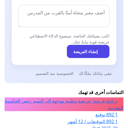
اكتب بصياغتك الخاصة. سيصوغ الذكاء الاصطناعي
عريضة قوية نيابةً عنك.
إنشاء العريضة
تبقى بياناتك ملكًا لك
الخصوصية منذ التصميم
التماسات أخرى قد تهمك
برنامج فرصة: عريضة وطنية موجهة إلى السيد رئيس الحكومة
المغربية
1 892 توقيع
1 892 التوقيعات / 12 أشهر