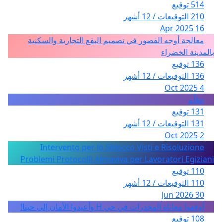
514 توقيع
210 التوقيعات / 12 أشهر
16 Apr 2025
معالجة أوجه القصور في تصميم البقع التجارية والسكنية
بالمدينة الخضراء
136 توقيع
136 التوقيعات / 12 أشهر
4 Oct 2025
تظلّم
131 توقيع
131 التوقيعات / 12 أشهر
2 Oct 2025
Intervento per lo Sblocco Visti e Risoluzione
Problemi Protocolli Almaviva per Lavoratori Egiziani
110 توقيع
110 التوقيعات / 12 أشهر
30 Jun 2026
أوقفوا معاناة المخدرات في حي H وأعيدوا الأمان إلى حينا!
108 توقيع