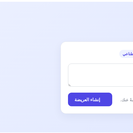
طناعي
إنشاء العريضة
ً عنك.