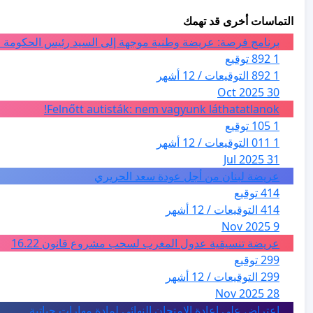
التماسات أخرى قد تهمك
برنامج فرصة: عريضة وطنية موجهة إلى السيد رئيس الحكومة ا
1 892 توقيع
1 892 التوقيعات / 12 أشهر
30 Oct 2025
Felnőtt autisták: nem vagyunk láthatatlanok!
1 105 توقيع
1 011 التوقيعات / 12 أشهر
31 Jul 2025
عريضة لبنان من أجل عودة سعد الحريري
414 توقيع
414 التوقيعات / 12 أشهر
9 Nov 2025
عريضة تنسيقية عدول المغرب لسحب مشروع قانون 16.22
299 توقيع
299 التوقيعات / 12 أشهر
28 Nov 2025
اعتراض على اعادة الامتحان النهائي لمادة مهارات حياتية