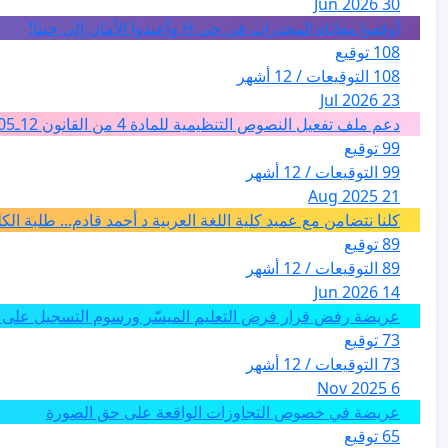
30 Jun 2026
أوقفوا معاناة المخدرات في حي H وأعيدوا الأمان إلى حينا!
108 توقيع
108 التوقيعات / 12 أشهر
23 Jul 2026
دعم ملف تفعيل النصوص التنظيمية للمادة 4 من القانون 12ـ05 للارشاد السياحي بالمغرب من اجل تغيير فئة الفضاءات الطبيعية الى فئة المدن والمدارات
99 توقيع
99 التوقيعات / 12 أشهر
21 Aug 2025
كلنا نتضامن مع عميد كلية اللغة العربية د أحمد قادم... طلبة ال
89 توقيع
89 التوقيعات / 12 أشهر
14 Jun 2026
عريضة رفض قرار فرض التعليم الميسّر ورسوم التسجيل على م
73 توقيع
73 التوقيعات / 12 أشهر
6 Nov 2025
عريضة في خصوص التجاوزات الواقعة على حق الصورة
65 توقيع