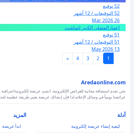
52 توقيع
52 التوقيعات / 12 أشهر
26 Mar 2026
إعمارالمصلى الكبير لتماشت
51 توقيع
51 التوقيعات / 12 أشهر
13 May 2026
»
4
3
2
1
Aredaonline.com
نحن نقدم استضافة مجانية للعرائض الإلكترونية، انشئ عريضة إلكترونيةاحترافية ب
عرائضنا يومياً في وسائل الإعلام،لذا فإن إنشائك عريضة يعتبر طريقة عظيمة لجذب
أدلة
المزيد
كيفية إنشاء عريضة إلكترونية
ابدأ عريضة