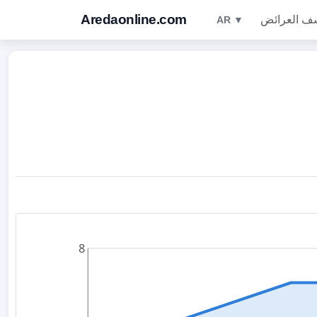
Aredaonline.com
ف العرائض
AR ▼
8