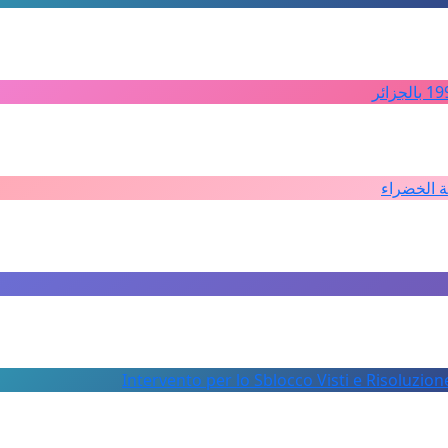
ة الخضراء
Intervento per lo Sblocco Visti e Risoluzion