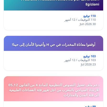
Egiziani
110 توقيع
110 التوقيعات / 12 أشهر
30 Jun 2026
أوقفوا معاناة المخدرات في حي H وأعيدوا الأمان إلى حينا!
103 توقيع
103 التوقيعات / 12 أشهر
23 Jul 2026
دعم ملف تفعيل النصوص التنظيمية للمادة 4 من القانون 12ـ05
للارشاد السياحي بالمغرب من اجل تغيير فئة الفضاءات الطبيعية
الى فئة المدن والمدارات
99 توقيع