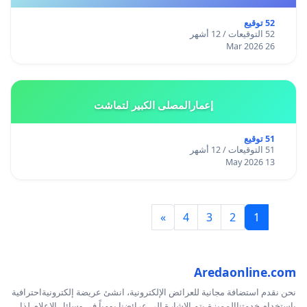
52 توقيع
52 التوقيعات / 12 أشهر
26 Mar 2026
إعمارالمصلى الكبير لتماشت
51 توقيع
51 التوقيعات / 12 أشهر
13 May 2026
»
4
3
2
1
Aredaonline.com
نحن نقدم استضافة مجانية للعرائض الإلكترونية، انشئ عريضة إلكترونيةاحترافية
بإستخدام خدمتناالمميزة،يتم الإشارة إلى عرائضنا يومياً في وسائل الإعلام،لذا