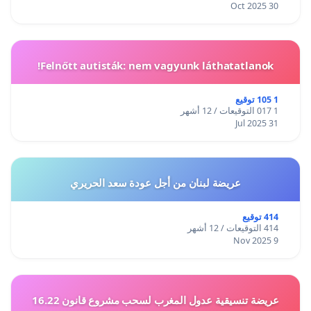
30 Oct 2025
Felnőtt autisták: nem vagyunk láthatatlanok!
1 105 توقيع
1 017 التوقيعات / 12 أشهر
31 Jul 2025
عريضة لبنان من أجل عودة سعد الحريري
414 توقيع
414 التوقيعات / 12 أشهر
9 Nov 2025
عريضة تنسيقية عدول المغرب لسحب مشروع قانون 16.22