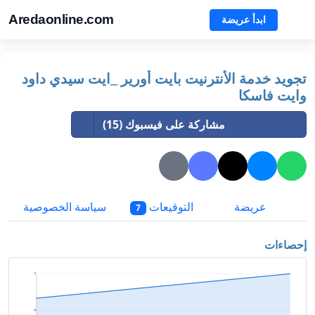
Aredaonline.com
ابدأ عريضة
تجويد خدمة الأنترنيت بايت أورير _ايت سيدي داود
وايت فاسكا
مشاركة على فيسبوك (15)
عريضة
التوقيعات
سياسة الخصوصية
7
إحصاءات
7
4