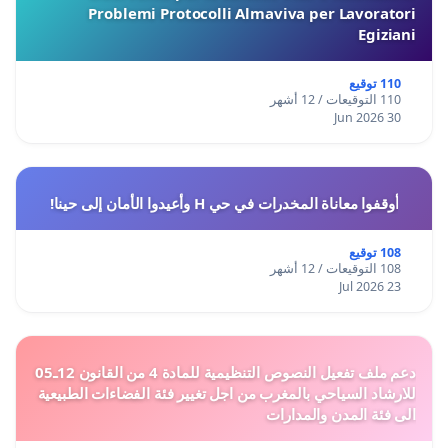
Problemi Protocolli Almaviva per Lavoratori
Egiziani
110 توقيع
110 التوقيعات / 12 أشهر
30 Jun 2026
أوقفوا معاناة المخدرات في حي H وأعيدوا الأمان إلى حينا!
108 توقيع
108 التوقيعات / 12 أشهر
23 Jul 2026
دعم ملف تفعيل النصوص التنظيمية للمادة 4 من القانون 12ـ05
للارشاد السياحي بالمغرب من اجل تغيير فئة الفضاءات الطبيعية
الى فئة المدن والمدارات