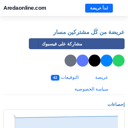
Aredaonline.com
ابدأ عريضة
عريضة من كُل مشتركين مسار
مشاركة على فيسبوك
عريضة
التوقيعات
42
سياسة الخصوصية
إحصاءات
42