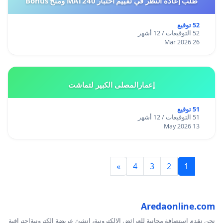
طلب إعادة النظر في تقييم اختبار MAT240 ومنح Bonus
52 توقيع
52 التوقيعات / 12 أشهر
26 Mar 2026
إعمارالمصلى الكبير لتماشت
51 توقيع
51 التوقيعات / 12 أشهر
13 May 2026
»
4
3
2
1
Aredaonline.com
نحن نقدم استضافة مجانية للعرائض الإلكترونية، انشئ عريضة إلكترونيةاحترافية