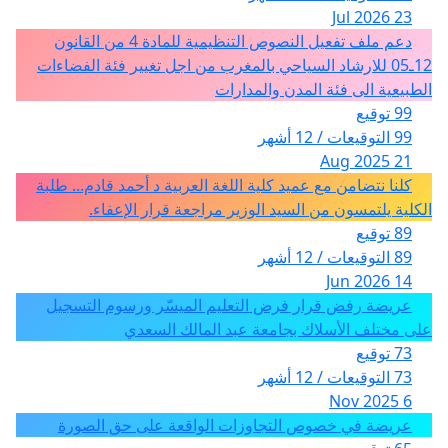
23 Jul 2026
دعم ملف تفعيل النصوص التنظيمية للمادة 4 من القانون
12ـ05 للارشاد السياحي بالمغرب من اجل تغيير فئة الفضاءات
الطبيعية الى فئة المدن والمدارات
99 توقيع
99 التوقيعات / 12 أشهر
21 Aug 2025
كلنا نتضامن مع عميد كلية اللغة العربية د أحمد قادم... طلبة
الكلية يلتمسون من السيد الوزير مراجعة قرار الإعفاء.
89 توقيع
89 التوقيعات / 12 أشهر
14 Jun 2026
عريضة رفض قرار فرض التعليم الميسّر ورسوم التسجيل
على مختلف الأسلاك بجامعة عبد المالك السعدي
73 توقيع
73 التوقيعات / 12 أشهر
6 Nov 2025
عريضة في خصوص التجاوزات الواقعة على حق الصورة