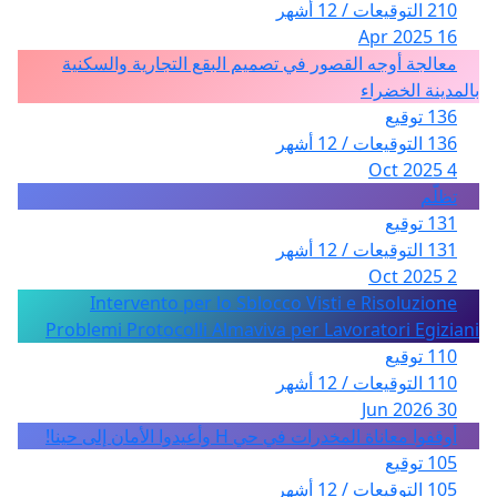
210 التوقيعات / 12 أشهر
16 Apr 2025
معالجة أوجه القصور في تصميم البقع التجارية والسكنية
بالمدينة الخضراء
136 توقيع
136 التوقيعات / 12 أشهر
4 Oct 2025
تظلّم
131 توقيع
131 التوقيعات / 12 أشهر
2 Oct 2025
Intervento per lo Sblocco Visti e Risoluzione
Problemi Protocolli Almaviva per Lavoratori Egiziani
110 توقيع
110 التوقيعات / 12 أشهر
30 Jun 2026
أوقفوا معاناة المخدرات في حي H وأعيدوا الأمان إلى حينا!
105 توقيع
105 التوقيعات / 12 أشهر