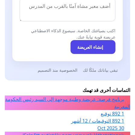
اكتب بصياغتك الخاصة. سيصوغ الذكاء الاصطناعي
عريضة قوية نيابةً عنك.
إنشاء العريضة
تبقى بياناتك ملكًا لك
الخصوصية منذ التصميم
التماسات أخرى قد تهمك
برنامج فرصة: عريضة وطنية موجهة إلى السيد رئيس الحكومة
المغربية
1 892 توقيع
1 892 التوقيعات / 12 أشهر
30 Oct 2025