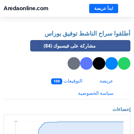
Aredaonline.com
ابدأ عريضة
أطلقوا سراح الناشط توفيق بوراس
مشاركة على فيسبوك (84)
عريضة
التوقيعات
109
سياسة الخصوصية
إحصاءات
110