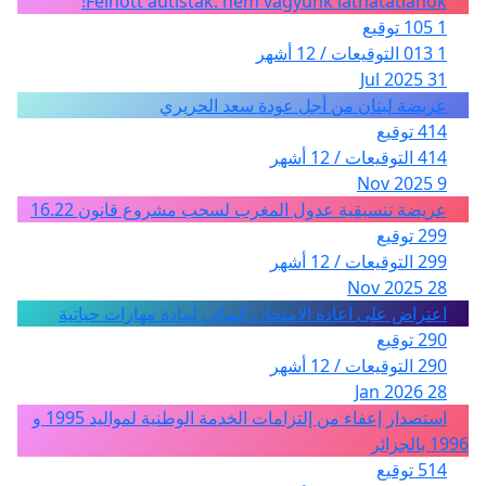
Felnőtt autisták: nem vagyunk láthatatlanok!
1 105 توقيع
1 013 التوقيعات / 12 أشهر
31 Jul 2025
عريضة لبنان من أجل عودة سعد الحريري
414 توقيع
414 التوقيعات / 12 أشهر
9 Nov 2025
عريضة تنسيقية عدول المغرب لسحب مشروع قانون 16.22
299 توقيع
299 التوقيعات / 12 أشهر
28 Nov 2025
اعتراض على اعادة الامتحان النهائي لمادة مهارات حياتية
290 توقيع
290 التوقيعات / 12 أشهر
28 Jan 2026
استصدار إعفاء من إلتزامات الخدمة الوطنية لمواليد 1995 و
1996 بالجزائر
514 توقيع