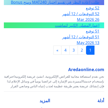
طلب إعادة النظر في تقييم اختبار MAT240 ومنح Bonus
52 توقيع
52 التوقيعات / 12 أشهر
26 Mar 2026
إعمارالمصلى الكبير لتماشت
51 توقيع
51 التوقيعات / 12 أشهر
13 May 2026
»
4
3
2
1
Aredaonline.com
نحن نقدم استضافة مجانية للعرائض الإلكترونية، انشئ عريضة إلكترونيةاحترافية
بإستخدام خدمتناالمميزة،يتم الإشارة إلى عرائضنا يومياً في وسائل الإعلام،لذا
فإن إنشائك عريضة يعتبر طريقة عظيمة لجذب إنتباه الناس وصانعي القرار
أدلة
المزيد