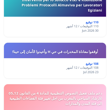
Problemi Protocolli Almaviva per Lavoratori
Egiziani
110 توقيع
110 التوقيعات / 12 أشهر
30 Jun 2026
أوقفوا معاناة المخدرات في حي H وأعيدوا الأمان إلى حينا!
108 توقيع
108 التوقيعات / 12 أشهر
23 Jul 2026
دعم ملف تفعيل النصوص التنظيمية للمادة 4 من القانون 12ـ05
للارشاد السياحي بالمغرب من اجل تغيير فئة الفضاءات الطبيعية
الى فئة المدن والمدارات