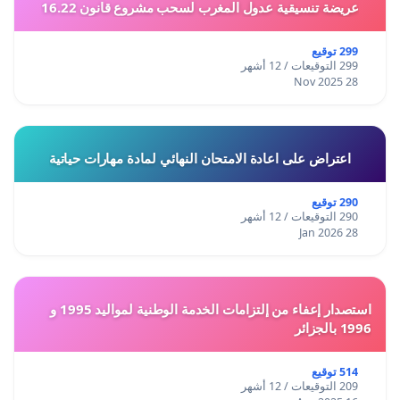
عريضة تنسيقية عدول المغرب لسحب مشروع قانون 16.22
299 توقيع
299 التوقيعات / 12 أشهر
28 Nov 2025
اعتراض على اعادة الامتحان النهائي لمادة مهارات حياتية
290 توقيع
290 التوقيعات / 12 أشهر
28 Jan 2026
استصدار إعفاء من إلتزامات الخدمة الوطنية لمواليد 1995 و
1996 بالجزائر
514 توقيع
209 التوقيعات / 12 أشهر