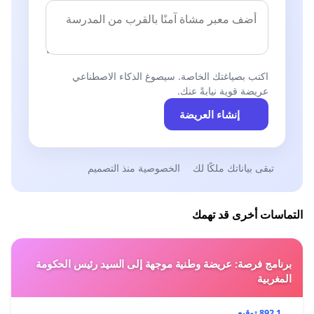
اكتب بصياغتك الخاصة. سيصوغ الذكاء الاصطناعي
عريضة قوية نيابةً عنك.
إنشاء العريضة
تبقى بياناتك ملكًا لك
الخصوصية منذ التصميم
التماسات أخرى قد تهمك
برنامج فرصة: عريضة وطنية موجهة إلى السيد رئيس الحكومة
المغربية
1 892 توقيع