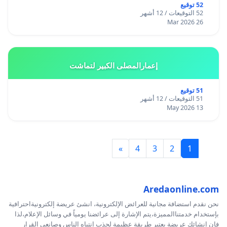
52 توقيع
52 التوقيعات / 12 أشهر
26 Mar 2026
إعمارالمصلى الكبير لتماشت
51 توقيع
51 التوقيعات / 12 أشهر
13 May 2026
»
4
3
2
1
Aredaonline.com
نحن نقدم استضافة مجانية للعرائض الإلكترونية، انشئ عريضة إلكترونيةاحترافية
بإستخدام خدمتناالمميزة،يتم الإشارة إلى عرائضنا يومياً في وسائل الإعلام،لذا
فإن إنشائك عريضة يعتبر طريقة عظيمة لجذب إنتباه الناس وصانعي القرار