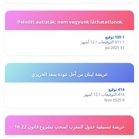
Felnőtt autisták: nem vagyunk láthatatlanok!
1 105 توقيع
1 011 التوقيعات / 12 أشهر
31 Jul 2025
عريضة لبنان من أجل عودة سعد الحريري
414 توقيع
414 التوقيعات / 12 أشهر
9 Nov 2025
عريضة تنسيقية عدول المغرب لسحب مشروع قانون 16.22