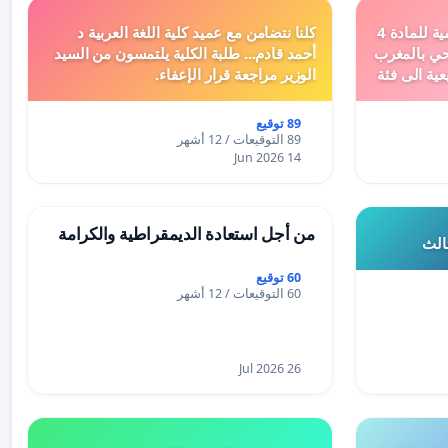
دعم ملف تفعيل النصوص التنظيمية للمادة 4
كلنا نتضامن مع عميد كلية اللغة العربية د
اد السياحي بالمغرب
أحمد قادم... طلبة الكلية يلتمسون من السيد
عية الى فئة
الوزير مراجعة قرار الإعفاء.
89 توقيع
89 التوقيعات / 12 أشهر
14 Jun 2026
من أجل استعادة الديمقراطية والكرامة
ثالث
60 توقيع
60 التوقيعات / 12 أشهر
26 Jul 2026