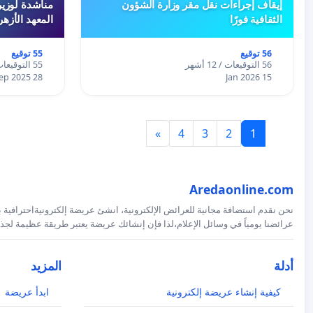
إيقاف إجراءات نقل مقر وزارة الشؤون
مناشدة لوزير
الثقافية فورًا
المعهد الأزه
56 توقيع
55 توقيع
56 التوقيعات / 12 أشهر
55 التوقيعات / 12 أشهر
28 Sep 2025
15 Jan 2026
»
4
3
2
1
Aredaonline.com
نحن نقدم استضافة مجانية للعرائض الإلكترونية، انشئ عريضة إلكترونيةاحترافية ب
عرائضنا يومياً في وسائل الإعلام،لذا فإن إنشائك عريضة يعتبر طريقة عظيمة لجذب
أدلة
المزيد
كيفية إنشاء عريضة إلكترونية
ابدأ عريضة