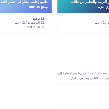
 التربية والتعليم من طلاب
ري بغزة
ومنح Bonus
52 توقيع
52 التوقيعات / 12 أشهر
26 Mar 2026
إستخدام خدمتناالمميزة،يتم الإشارة إلى
 إنتباه الناس وصانعي القرار