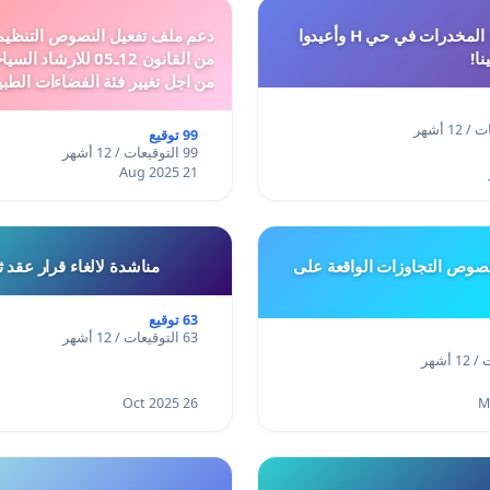
أوقفوا معاناة المخدرات في حي H وأعيدوا
نا!
من القانون 12ـ05 للارش
من اجل تغيير فئة الفضاءات الطبي
المدن والمدارات
99 توقيع
99 التوقيعات / 12 أشهر
21 Aug 2025
وص التجاوزات الواقعة على
مناشدة لالغاء قرار عقد 
63 توقيع
63 التوقيعات / 12 أشهر
26 Oct 2025