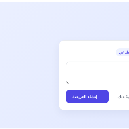
طناعي
إنشاء العريضة
ً عنك.