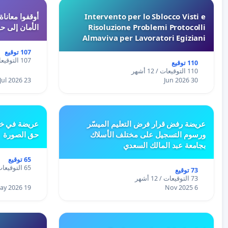
Intervento per lo Sblocco Visti e
Risoluzione Problemi Protocolli
الأمان إلى حي
Almaviva per Lavoratori Egiziani
107 توقيع
107 التوقيعات / 12 أشهر
110 توقيع
110 التوقيعات / 12 أشهر
23 Jul 2026
30 Jun 2026
عريضة رفض قرار فرض التعليم الميسّر
عريضة في خص
ورسوم التسجيل على مختلف الأسلاك
حق الصورة
بجامعة عبد المالك السعدي
65 توقيع
65 التوقيعات / 12 أشهر
73 توقيع
73 التوقيعات / 12 أشهر
19 May 2026
6 Nov 2025