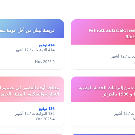
Felnőtt autisták: n
عريضة لبنان من أجل عودة سعد
lát
414 توقيع
414 التوقيعات / 12 أشهر
9 Nov 2025
ء من إلتزامات الخدمة الوطنية
معالجة أوجه القصور في تصميم ال
التجارية والسكنية بالمدينة الخضر
136 توقيع
136 التوقيعات / 12 أشهر
4 Oct 2025