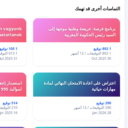
التماسات أخرى قد تهمك
برنامج فرصة: عريضة وطنية موجهة إلى
em vagyunk
السيد رئيس الحكومة المغربية
hatatlanok!
1 892 توقيع
1 105 توقيع
1 892 التوقيعات / 12 أشهر
1 013 التوقيعات / 12 أشهر
31 Jul 2025
30 Oct 2025
اعتراض على اعادة الامتحان النهائي لمادة
استصدار إعفا
مهارات حياتية
لمواليد 1995 و 1996 بالجزائر
290 توقيع
514 توقيع
290 التوقيعات / 12 أشهر
210 التوقيعات / 12 أشهر
16 Apr 2025
28 Jan 2026