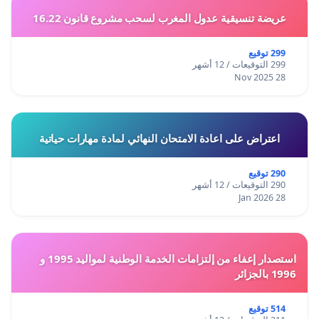
عريضة تنسيقية عدول المغرب لسحب مشروع قانون 16.22
299 توقيع
299 التوقيعات / 12 أشهر
28 Nov 2025
اعتراض على اعادة الامتحان النهائي لمادة مهارات حياتية
290 توقيع
290 التوقيعات / 12 أشهر
28 Jan 2026
استصدار إعفاء من إلتزامات الخدمة الوطنية لمواليد 1995 و
1996 بالجزائر
514 توقيع