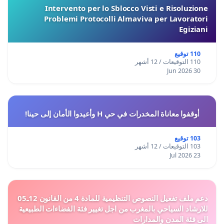
Intervento per lo Sblocco Visti e Risoluzione
Problemi Protocolli Almaviva per Lavoratori
Egiziani
110 توقيع
110 التوقيعات / 12 أشهر
30 Jun 2026
أوقفوا معاناة المخدرات في حي H وأعيدوا الأمان إلى حينا!
103 توقيع
103 التوقيعات / 12 أشهر
23 Jul 2026
دعم ملف تفعيل النصوص التنظيمية للمادة 4 من القانون 12ـ05
للارشاد السياحي بالمغرب من اجل تغيير فئة الفضاءات الطبيعية
الى فئة المدن والمدارات