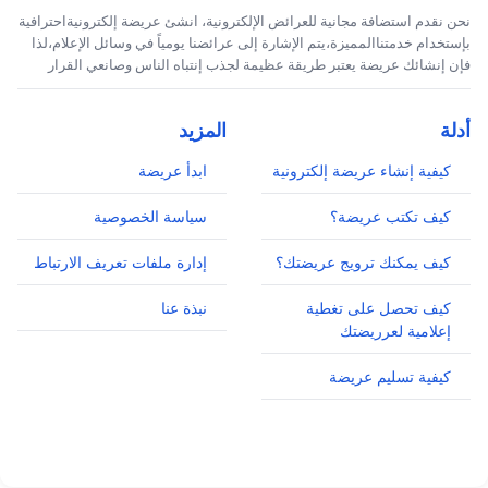
نحن نقدم استضافة مجانية للعرائض الإلكترونية، انشئ عريضة إلكترونيةاحترافية
بإستخدام خدمتناالمميزة،يتم الإشارة إلى عرائضنا يومياً في وسائل الإعلام،لذا
فإن إنشائك عريضة يعتبر طريقة عظيمة لجذب إنتباه الناس وصانعي القرار
أدلة
المزيد
كيفية إنشاء عريضة إلكترونية
ابدأ عريضة
كيف تكتب عريضة؟
سياسة الخصوصية
كيف يمكنك ترويج عريضتك؟
إدارة ملفات تعريف الارتباط
كيف تحصل على تغطية
نبذة عنا
إعلامية لعرريضتك
كيفية تسليم عريضة