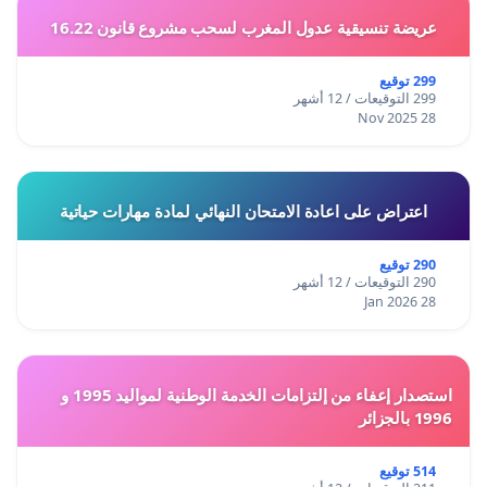
عريضة تنسيقية عدول المغرب لسحب مشروع قانون 16.22
299 توقيع
299 التوقيعات / 12 أشهر
28 Nov 2025
اعتراض على اعادة الامتحان النهائي لمادة مهارات حياتية
290 توقيع
290 التوقيعات / 12 أشهر
28 Jan 2026
استصدار إعفاء من إلتزامات الخدمة الوطنية لمواليد 1995 و
1996 بالجزائر
514 توقيع