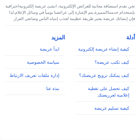
نحن نقدم استضافة مجانية للعرائض الإلكترونية، انشئ عريضة إلكترونيةاحترافية
بإستخدام خدمتناالمميزة،يتم الإشارة إلى عرائضنا يومياً في وسائل الإعلام،لذا
فإن إنشائك عريضة يعتبر طريقة عظيمة لجذب إنتباه الناس وصانعي القرار
أدلة
المزيد
كيفية إنشاء عريضة إلكترونية
ابدأ عريضة
كيف تكتب عريضة؟
سياسة الخصوصية
كيف يمكنك ترويج عريضتك؟
إدارة ملفات تعريف الارتباط
كيف تحصل على تغطية
نبذة عنا
إعلامية لعرريضتك
كيفية تسليم عريضة