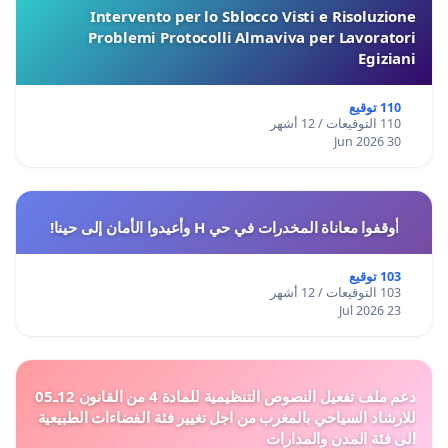
Intervento per lo Sblocco Visti e Risoluzione
Problemi Protocolli Almaviva per Lavoratori
Egiziani
110 توقيع
110 التوقيعات / 12 أشهر
30 Jun 2026
أوقفوا معاناة المخدرات في حي H وأعيدوا الأمان إلى حينا!
103 توقيع
103 التوقيعات / 12 أشهر
23 Jul 2026
دعم ملف تفعيل النصوص التنظيمية للمادة 4 من القانون 12ـ05
للارشاد السياحي بالمغرب من اجل تغيير فئة الفضاءات الطبيعية
الى فئة المدن والمدارات