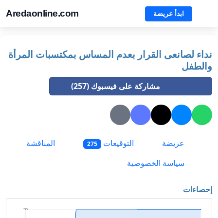
Aredaonline.com
ابدأ عريضة
نداء لصانعى القرار بعدم المساس بمكتسبات المرأة
والطفل
مشاركة على فيسبوك (257)
عريضة
التوقيعات
المناقشة
275
سياسة الخصوصية
إحصاءات
275