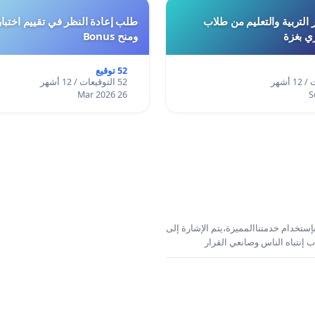
 التربية والتعليم من طلاب
ري بغزة
ومنح Bonus
52 توقيع
52 التوقيعات / 12 أشهر
26 Mar 2026
إستخدام خدمتناالمميزة،يتم الإشارة إلى
 إنتباه الناس وصانعي القرار