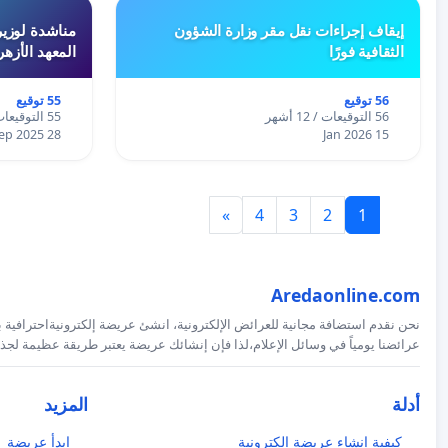
إيقاف إجراءات نقل مقر وزارة الشؤون
مناشدة لوزير
الثقافية فورًا
المعهد الأزه
56 توقيع
55 توقيع
56 التوقيعات / 12 أشهر
55 التوقيعات / 12 أشهر
28 Sep 2025
15 Jan 2026
»
4
3
2
1
Aredaonline.com
نحن نقدم استضافة مجانية للعرائض الإلكترونية، انشئ عريضة إلكترونيةاحترافية ب
عرائضنا يومياً في وسائل الإعلام،لذا فإن إنشائك عريضة يعتبر طريقة عظيمة لجذب
أدلة
المزيد
كيفية إنشاء عريضة إلكترونية
ابدأ عريضة