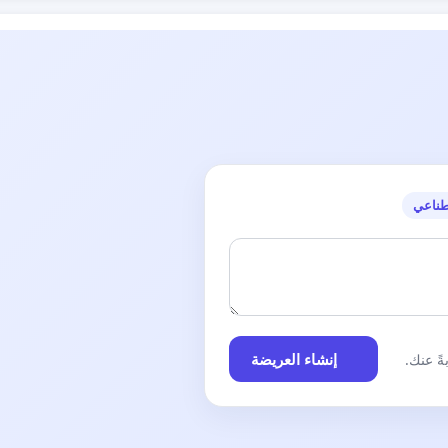
طناعي
إنشاء العريضة
ً عنك.