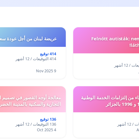
Felnőtt autisták: n
عريضة لبنان من أجل عودة سعد
lát
414 توقيع
414 التوقيعات / 12 أشهر
9 Nov 2025
ء من إلتزامات الخدمة الوطنية
معالجة أوجه القصور في تصميم ال
التجارية والسكنية بالمدينة الخضر
136 توقيع
136 التوقيعات / 12 أشهر
4 Oct 2025