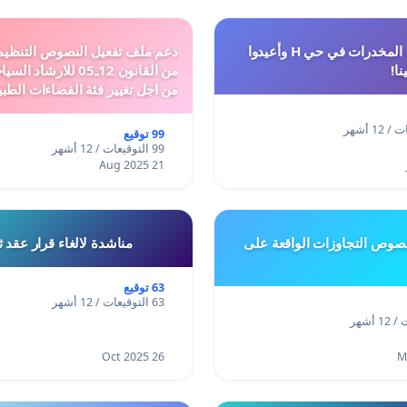
أوقفوا معاناة المخدرات في حي H وأعيدوا
نا!
من القانون 12ـ05 للارش
من اجل تغيير فئة الفضاءات الطبي
المدن والمدارات
99 توقيع
99 التوقيعات / 12 أشهر
21 Aug 2025
وص التجاوزات الواقعة على
مناشدة لالغاء قرار عقد 
63 توقيع
63 التوقيعات / 12 أشهر
26 Oct 2025