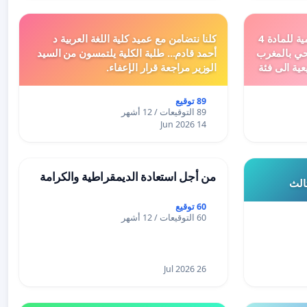
دعم ملف تفعيل النصوص التنظيمية للمادة 4
كلنا نتضامن مع عميد كلية اللغة العربية د
اد السياحي بالمغرب
أحمد قادم... طلبة الكلية يلتمسون من السيد
عية الى فئة
الوزير مراجعة قرار الإعفاء.
89 توقيع
89 التوقيعات / 12 أشهر
14 Jun 2026
من أجل استعادة الديمقراطية والكرامة
ثالث
60 توقيع
60 التوقيعات / 12 أشهر
26 Jul 2026