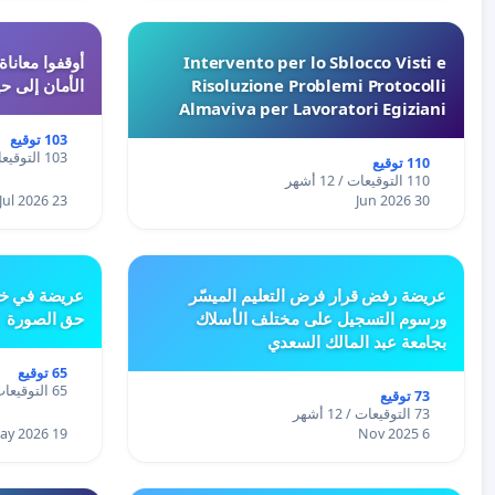
Intervento per lo Sblocco Visti e
Risoluzione Problemi Protocolli
الأمان إلى حي
Almaviva per Lavoratori Egiziani
103 توقيع
103 التوقيعات / 12 أشهر
110 توقيع
110 التوقيعات / 12 أشهر
23 Jul 2026
30 Jun 2026
عريضة رفض قرار فرض التعليم الميسّر
عريضة في خص
ورسوم التسجيل على مختلف الأسلاك
حق الصورة
بجامعة عبد المالك السعدي
65 توقيع
65 التوقيعات / 12 أشهر
73 توقيع
73 التوقيعات / 12 أشهر
19 May 2026
6 Nov 2025