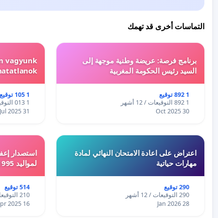
التماسات أخرى قد تهمك
برنامج فرصة: عريضة وطنية موجهة إلى
em vagyunk
السيد رئيس الحكومة المغربية
hatatlanok!
1 892 توقيع
1 105 توقيع
1 892 التوقيعات / 12 أشهر
1 013 التوقيعات / 12 أشهر
31 Jul 2025
30 Oct 2025
اعتراض على اعادة الامتحان النهائي لمادة
استصدار إعفا
مهارات حياتية
لمواليد 1995 و 1996 بالجزائر
290 توقيع
514 توقيع
290 التوقيعات / 12 أشهر
210 التوقيعات / 12 أشهر
16 Apr 2025
28 Jan 2026