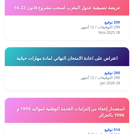
عريضة تنسيقية عدول المغرب لسحب مشروع قانون 16.22
299 توقيع
299 التوقيعات / 12 أشهر
28 Nov 2025
اعتراض على اعادة الامتحان النهائي لمادة مهارات حياتية
290 توقيع
290 التوقيعات / 12 أشهر
28 Jan 2026
استصدار إعفاء من إلتزامات الخدمة الوطنية لمواليد 1995 و
1996 بالجزائر
514 توقيع