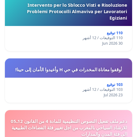
Intervento per lo Sblocco Visti e Risoluzione
Problemi Protocolli Almaviva per Lavoratori
Egiziani
110 توقيع
110 التوقيعات / 12 أشهر
30 Jun 2026
أوقفوا معاناة المخدرات في حي H وأعيدوا الأمان إلى حينا!
103 توقيع
103 التوقيعات / 12 أشهر
23 Jul 2026
دعم ملف تفعيل النصوص التنظيمية للمادة 4 من القانون 12ـ05
للارشاد السياحي بالمغرب من اجل تغيير فئة الفضاءات الطبيعية
الى فئة المدن والمدارات