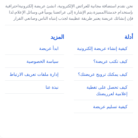
نحن نقدم استضافة مجانية للعرائض الإلكترونية، انشئ عريضة إلكترونيةاحترافية
بإستخدام خدمتناالمميزة،يتم الإشارة إلى عرائضنا يومياً في وسائل الإعلام،لذا
فإن إنشائك عريضة يعتبر طريقة عظيمة لجذب إنتباه الناس وصانعي القرار
أدلة
المزيد
كيفية إنشاء عريضة إلكترونية
ابدأ عريضة
كيف تكتب عريضة؟
سياسة الخصوصية
كيف يمكنك ترويج عريضتك؟
إدارة ملفات تعريف الارتباط
كيف تحصل على تغطية
نبذة عنا
إعلامية لعرريضتك
كيفية تسليم عريضة