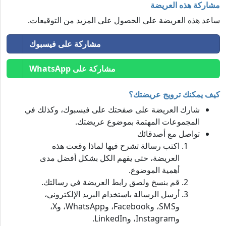
مشاركة هذه العريضة
ساعد هذه العريضة على الحصول على المزيد من التوقيعات.
مشاركة على فيسبوك
مشاركة على WhatsApp
كيف يمكنك ترويج عريضتك؟
شارك العريضة على صفحتك على فيسبوك، وكذلك في
المجموعات المهتمة بموضوع عريضتك.
تواصل مع أصدقائك
اكتب رسالة تشرح فيها لماذا وقعت هذه
العريضة، حتى يفهم الكل بشكل أفضل مدى
أهمية الموضوع.
قم بنسخ ولصق رابط العريضة في رسالتك.
أرسل الرسالة باستخدام البريد الإلكتروني،
وSMS، وFacebook، وWhatsApp، وX،
وInstagram، وLinkedIn.