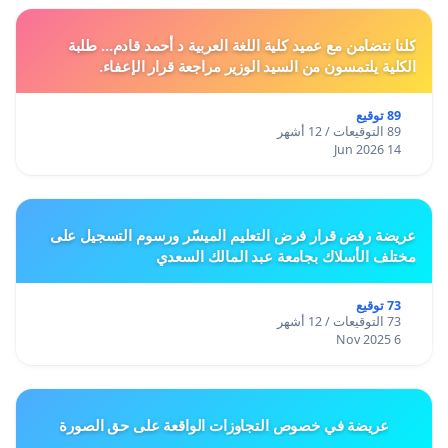
كلنا نتضامن مع عميد كلية اللغة العربية د أحمد قادم... طلبة
الكلية يلتمسون من السيد الوزير مراجعة قرار الإعفاء.
89 توقيع
89 التوقيعات / 12 أشهر
14 Jun 2026
عريضة رفض قرار فرض التعليم الميسّر ورسوم التسجيل على
مختلف الأسلاك بجامعة عبد المالك السعدي
73 توقيع
73 التوقيعات / 12 أشهر
6 Nov 2025
عريضة في خصوص التجاوزات الواقعة على حق الصورة