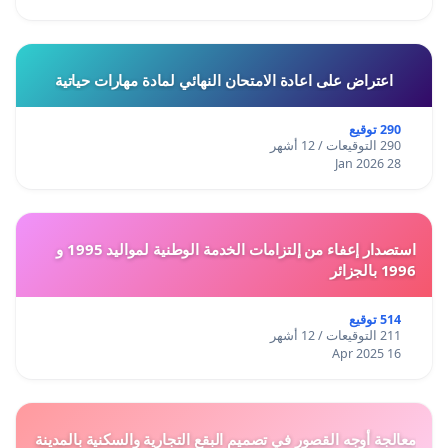
اعتراض على اعادة الامتحان النهائي لمادة مهارات حياتية
290 توقيع
290 التوقيعات / 12 أشهر
28 Jan 2026
استصدار إعفاء من إلتزامات الخدمة الوطنية لمواليد 1995 و
1996 بالجزائر
514 توقيع
211 التوقيعات / 12 أشهر
16 Apr 2025
معالجة أوجه القصور في تصميم البقع التجارية والسكنية بالمدينة