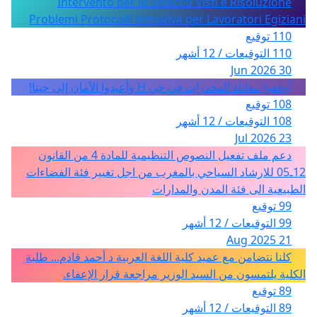
Intervento per lo Sblocco Visti e Risoluzione
Problemi Protocolli Almaviva per Lavoratori Egiziani
110 توقيع
110 التوقيعات / 12 أشهر
30 Jun 2026
أوقفوا معاناة المخدرات في حي H وأعيدوا الأمان إلى حينا!
108 توقيع
108 التوقيعات / 12 أشهر
23 Jul 2026
دعم ملف تفعيل النصوص التنظيمية للمادة 4 من القانون
12ـ05 للارشاد السياحي بالمغرب من اجل تغيير فئة الفضاءات
الطبيعية الى فئة المدن والمدارات
99 توقيع
99 التوقيعات / 12 أشهر
21 Aug 2025
كلنا نتضامن مع عميد كلية اللغة العربية د أحمد قادم... طلبة
الكلية يلتمسون من السيد الوزير مراجعة قرار الإعفاء.
89 توقيع
89 التوقيعات / 12 أشهر