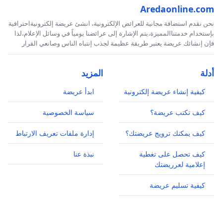
Aredaonline.com
نحن نقدم استضافة مجانية للعرائض الإلكترونية، انشئ عريضة إلكترونيةاحترافية
بإستخدام خدمتناالمميزة،يتم الإشارة إلى عرائضنا يومياً في وسائل الإعلام،لذا
فإن إنشائك عريضة يعتبر طريقة عظيمة لجذب إنتباه الناس وصانعي القرار
أدلة
المزيد
كيفية إنشاء عريضة إلكترونية
ابدأ عريضة
كيف تكتب عريضة؟
سياسة الخصوصية
كيف يمكنك ترويج عريضتك؟
إدارة ملفات تعريف الارتباط
كيف تحصل على تغطية
نبذة عنا
إعلامية لعرريضتك
كيفية تسليم عريضة