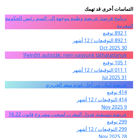
التماسات أخرى قد تهمك
برنامج فرصة: عريضة وطنية موجهة إلى السيد رئيس الحكومة
المغربية
1 892 توقيع
1 892 التوقيعات / 12 أشهر
30 Oct 2025
Felnőtt autisták: nem vagyunk láthatatlanok!
1 105 توقيع
1 011 التوقيعات / 12 أشهر
31 Jul 2025
عريضة لبنان من أجل عودة سعد الحريري
414 توقيع
414 التوقيعات / 12 أشهر
9 Nov 2025
عريضة تنسيقية عدول المغرب لسحب مشروع قانون 16.22
299 توقيع
299 التوقيعات / 12 أشهر
28 Nov 2025