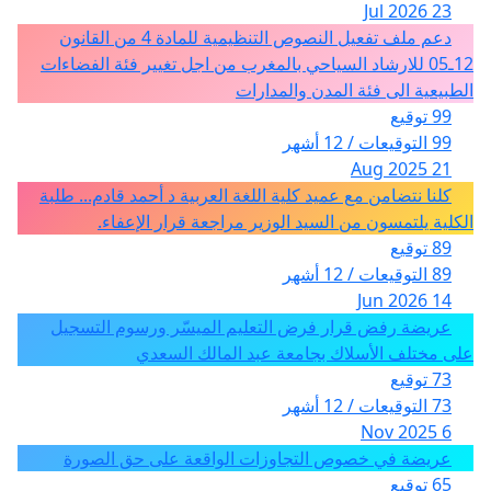
23 Jul 2026
دعم ملف تفعيل النصوص التنظيمية للمادة 4 من القانون
12ـ05 للارشاد السياحي بالمغرب من اجل تغيير فئة الفضاءات
الطبيعية الى فئة المدن والمدارات
99 توقيع
99 التوقيعات / 12 أشهر
21 Aug 2025
كلنا نتضامن مع عميد كلية اللغة العربية د أحمد قادم... طلبة
الكلية يلتمسون من السيد الوزير مراجعة قرار الإعفاء.
89 توقيع
89 التوقيعات / 12 أشهر
14 Jun 2026
عريضة رفض قرار فرض التعليم الميسّر ورسوم التسجيل
على مختلف الأسلاك بجامعة عبد المالك السعدي
73 توقيع
73 التوقيعات / 12 أشهر
6 Nov 2025
عريضة في خصوص التجاوزات الواقعة على حق الصورة
65 توقيع