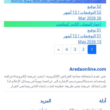
طلب إعادة النظر في تقييم اختبار MAT240 ومنح Bonus
52 توقيع
52 التوقيعات / 12 أشهر
26 Mar 2026
إعمارالمصلى الكبير لتماشت
51 توقيع
51 التوقيعات / 12 أشهر
13 May 2026
»
4
3
2
1
Aredaonline.com
نحن نقدم استضافة مجانية للعرائض الإلكترونية، انشئ عريضة إلكترونيةاحترافية
بإستخدام خدمتناالمميزة،يتم الإشارة إلى عرائضنا يومياً في وسائل الإعلام،لذا
فإن إنشائك عريضة يعتبر طريقة عظيمة لجذب إنتباه الناس وصانعي القرار
أدلة
المزيد
كيفية إنشاء عريضة إلكترونية
ابدأ عريضة