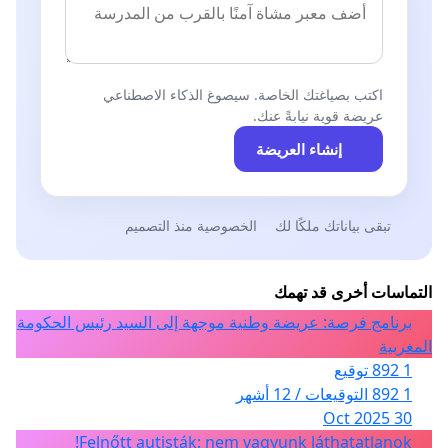
اكتب بصياغتك الخاصة. سيصوغ الذكاء الاصطناعي
عريضة قوية نيابةً عنك.
إنشاء العريضة
تبقى بياناتك ملكًا لك
الخصوصية منذ التصميم
التماسات أخرى قد تهمك
برنامج فرصة: عريضة وطنية موجهة إلى السيد رئيس الحكومة
المغربية
1 892 توقيع
1 892 التوقيعات / 12 أشهر
30 Oct 2025
Felnőtt autisták: nem vagyunk láthatatlanok!