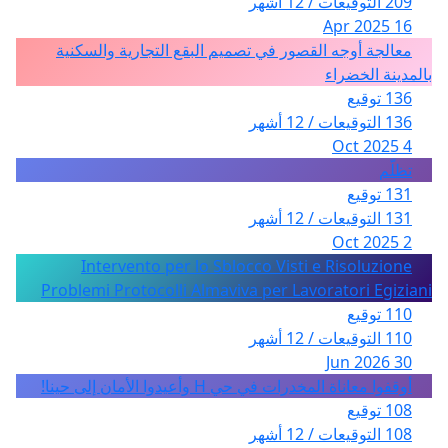
209 التوقيعات / 12 أشهر
16 Apr 2025
معالجة أوجه القصور في تصميم البقع التجارية والسكنية
بالمدينة الخضراء
136 توقيع
136 التوقيعات / 12 أشهر
4 Oct 2025
تظلّم
131 توقيع
131 التوقيعات / 12 أشهر
2 Oct 2025
Intervento per lo Sblocco Visti e Risoluzione
Problemi Protocolli Almaviva per Lavoratori Egiziani
110 توقيع
110 التوقيعات / 12 أشهر
30 Jun 2026
أوقفوا معاناة المخدرات في حي H وأعيدوا الأمان إلى حينا!
108 توقيع
108 التوقيعات / 12 أشهر