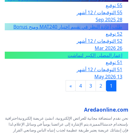
55 توقيع
55 التوقيعات / 12 أشهر
28 Sep 2025
طلب إعادة النظر في تقييم اختبار MAT240 ومنح Bonus
52 توقيع
52 التوقيعات / 12 أشهر
26 Mar 2026
إعمارالمصلى الكبير لتماشت
51 توقيع
51 التوقيعات / 12 أشهر
13 May 2026
»
4
3
2
1
Aredaonline.com
نحن نقدم استضافة مجانية للعرائض الإلكترونية، انشئ عريضة إلكترونيةاحترافية
بإستخدام خدمتناالمميزة،يتم الإشارة إلى عرائضنا يومياً في وسائل الإعلام،لذا
فإن إنشائك عريضة يعتبر طريقة عظيمة لجذب إنتباه الناس وصانعي القرار