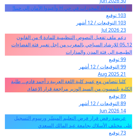
30 Jun 2026
أوقفوا معاناة المخدرات في حي H وأعيدوا الأمان إلى حينا!
103 توقيع
103 التوقيعات / 12 أشهر
23 Jul 2026
دعم ملف تفعيل النصوص التنظيمية للمادة 4 من القانون
12ـ05 للارشاد السياحي بالمغرب من اجل تغيير فئة الفضاءات
الطبيعية الى فئة المدن والمدارات
99 توقيع
99 التوقيعات / 12 أشهر
21 Aug 2025
كلنا نتضامن مع عميد كلية اللغة العربية د أحمد قادم... طلبة
الكلية يلتمسون من السيد الوزير مراجعة قرار الإعفاء.
89 توقيع
89 التوقيعات / 12 أشهر
14 Jun 2026
عريضة رفض قرار فرض التعليم الميسّر ورسوم التسجيل
على مختلف الأسلاك بجامعة عبد المالك السعدي
73 توقيع