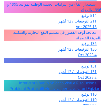
استصدار إعفاء من إلتزامات الخدمة الوطنية لمواليد 1995 و
1996 بالجزائر
514 توقيع
211 التوقيعات / 12 أشهر
16 Apr 2025
معالجة أوجه القصور في تصميم البقع التجارية والسكنية
بالمدينة الخضراء
136 توقيع
136 التوقيعات / 12 أشهر
4 Oct 2025
تظلّم
131 توقيع
131 التوقيعات / 12 أشهر
2 Oct 2025
Intervento per lo Sblocco Visti e Risoluzione
Problemi Protocolli Almaviva per Lavoratori Egiziani
110 توقيع
110 التوقيعات / 12 أشهر