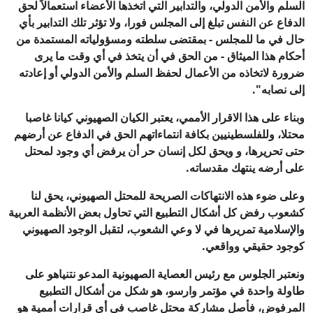
السلم والأمن الدولي، والتدابير التي اتخذها الأعضاء استعمالاً لحق
الدفاع عن النفس تبلغ إلى المجلس فورا، ولا تؤثر تلك التدابير بأي
حال في ما للمجلس - بمقتضى سلطته ومسؤولياته المستمدة من
أحكام هذا الميثاق - من الحق في أن يتخذ في أي وقت ما يرى
ضرورة لاتخاذه من الأعمال لحفظ السلم والأمن الدولي أو إعادته
إلى نصابه".
‏وبناء على هذا الاقرار الأممي، يعتبر الكيان الصهيوني كيانا غاصبا
محتلا، وللفلسطينيين بكافة انتماءاتهم الحق في الدفاع عن أرضهم
حتى تحريرها، و ويحق لكل إنسان حر أن يرفض أي وجود لمحتل
على أرضه ينتهك مقدساته.
‏وعلى ضوء هذه الانتهاكات الصريحة للمحتل الصهيوني، يحق لنا
كشعوب رفض كل أشكال التطبيع التي تحاول بعض الأنظمة العربية
والإسلامية تمريرها في لا وعي الشعوب، لتقبل الوجود الصهيوني
كوجود حقيقي وواقعي.
‏ونعتبر الجلوس مع رئيس العصاية الصهيونية المدعو نتنياهو على
طاولة واحدة في مؤتمر وارسو، هو شكل من أشكال التطبيع
المرفوض، فأصل مشاركة محتل غاصب في أي قرارات أممية هو