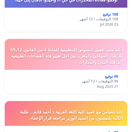
108 توقيع
108 التوقيعات / 12 أشهر
23 Jul 2026
دعم ملف تفعيل النصوص التنظيمية للمادة 4 من القانون 12ـ05
للارشاد السياحي بالمغرب من اجل تغيير فئة الفضاءات الطبيعية
الى فئة المدن والمدارات
99 توقيع
99 التوقيعات / 12 أشهر
21 Aug 2025
كلنا نتضامن مع عميد كلية اللغة العربية د أحمد قادم... طلبة
الكلية يلتمسون من السيد الوزير مراجعة قرار الإعفاء.