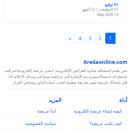
51 توقيع
51 التوقيعات / 12 أشهر
13 May 2026
»
4
3
2
1
Aredaonline.com
نحن نقدم استضافة مجانية للعرائض الإلكترونية، انشئ عريضة إلكترونيةاحترافية
بإستخدام خدمتناالمميزة،يتم الإشارة إلى عرائضنا يومياً في وسائل الإعلام،لذا
فإن إنشائك عريضة يعتبر طريقة عظيمة لجذب إنتباه الناس وصانعي القرار
أدلة
المزيد
كيفية إنشاء عريضة إلكترونية
ابدأ عريضة
كيف تكتب عريضة؟
سياسة الخصوصية