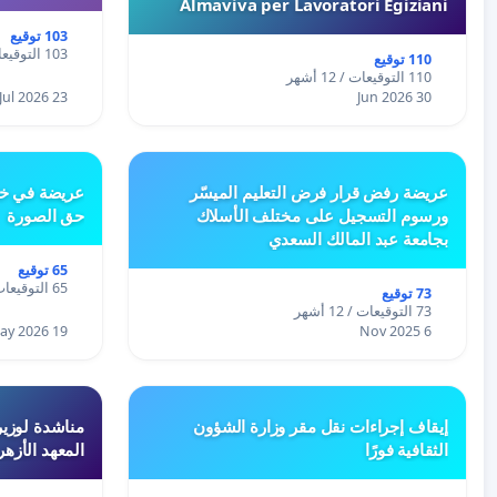
Almaviva per Lavoratori Egiziani
103 توقيع
103 التوقيعات / 12 أشهر
110 توقيع
110 التوقيعات / 12 أشهر
23 Jul 2026
30 Jun 2026
عريضة رفض قرار فرض التعليم الميسّر
عريضة في خص
ورسوم التسجيل على مختلف الأسلاك
حق الصورة
بجامعة عبد المالك السعدي
65 توقيع
65 التوقيعات / 12 أشهر
73 توقيع
73 التوقيعات / 12 أشهر
19 May 2026
6 Nov 2025
إيقاف إجراءات نقل مقر وزارة الشؤون
مناشدة لوزير
الثقافية فورًا
المعهد الأزه