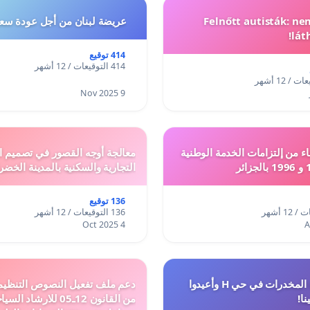
Felnőtt autisták: n
عريضة لبنان من أجل عودة سعد
lát
414 توقيع
414 التوقيعات / 12 أشهر
9 Nov 2025
ء من إلتزامات الخدمة الوطنية
معالجة أوجه القصور في تصميم ال
التجارية والسكنية بالمدينة الخضر
136 توقيع
136 التوقيعات / 12 أشهر
4 Oct 2025
أوقفوا معاناة المخدرات في حي H وأعيدوا
نا!
من القانون 12ـ05 للارش