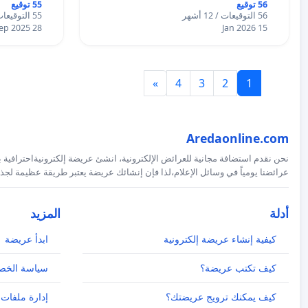
56 توقيع
55 توقيع
56 التوقيعات / 12 أشهر
55 التوقيعات / 12 أشهر
28 Sep 2025
15 Jan 2026
»
4
3
2
1
Aredaonline.com
نحن نقدم استضافة مجانية للعرائض الإلكترونية، انشئ عريضة إلكترونيةاحترافية ب
عرائضنا يومياً في وسائل الإعلام،لذا فإن إنشائك عريضة يعتبر طريقة عظيمة لجذب
أدلة
المزيد
كيفية إنشاء عريضة إلكترونية
ابدأ عريضة
كيف تكتب عريضة؟
سياسة الخص
كيف يمكنك ترويج عريضتك؟
إدارة ملفات 