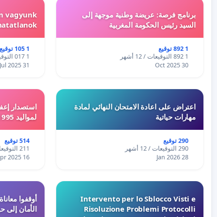
برنامج فرصة: عريضة وطنية موجهة إلى
em vagyunk
السيد رئيس الحكومة المغربية
hatatlanok!
1 892 توقيع
1 105 توقيع
1 892 التوقيعات / 12 أشهر
1 017 التوقيعات / 12 أشهر
31 Jul 2025
30 Oct 2025
اعتراض على اعادة الامتحان النهائي لمادة
استصدار إعفا
مهارات حياتية
لمواليد 1995 و 1996 بالجزائر
290 توقيع
514 توقيع
290 التوقيعات / 12 أشهر
211 التوقيعات / 12 أشهر
16 Apr 2025
28 Jan 2026
Intervento per lo Sblocco Visti e
Risoluzione Problemi Protocolli
الأمان إلى حي