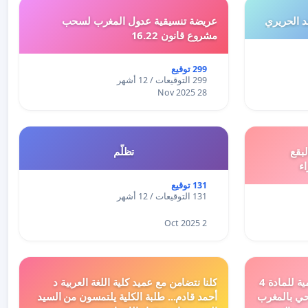
 الحريري
عريضة تنسيقية عدول المغرب لسحب
مشروع قانون 16.22
299 توقيع
299 التوقيعات / 12 أشهر
28 Nov 2025
بقع
تظلّم
اء
131 توقيع
131 التوقيعات / 12 أشهر
2 Oct 2025
دعم ملف تفعيل النصوص التنظيمية للمادة 4
كلنا نتضامن مع عميد كلية اللغة العربية د
اد السياحي بالمغرب
أحمد قادم... طلبة الكلية يلتمسون من السيد