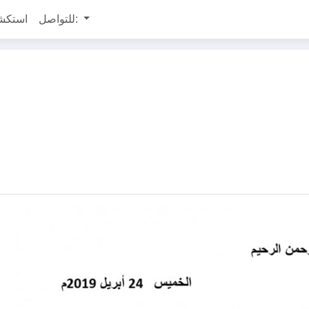
للتواصل:
استكش