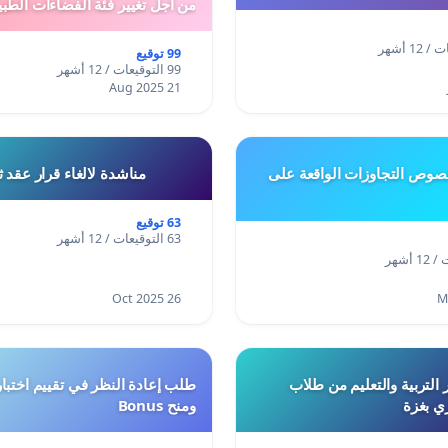
من اجل تغيير فئة الفضاءات الطبي
المدن والمدارات
99 توقيع
99 التوقيعات / 12 أشهر
21 Aug 2025
وص التجاوزات الواقعة على
مناشدة لالغاء قرار عقد 
63 توقيع
63 التوقيعات / 12 أشهر
26 Oct 2025
 التربية والتعليم من طلاب
ري بغزة
ومنح Bonus