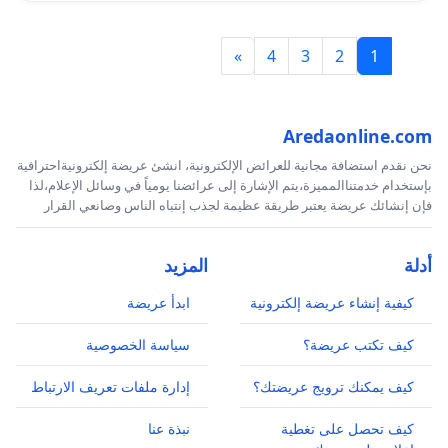
»
4
3
2
1
Aredaonline.com
نحن نقدم استضافة مجانية للعرائض الإلكترونية، انشئ عريضة إلكترونيةاحترافية
بإستخدام خدمتناالمميزة،يتم الإشارة إلى عرائضنا يومياً في وسائل الإعلام،لذا
فإن إنشائك عريضة يعتبر طريقة عظيمة لجذب إنتباه الناس وصانعي القرار
أدلة
المزيد
كيفية إنشاء عريضة إلكترونية
ابدأ عريضة
كيف تكتب عريضة؟
سياسة الخصوصية
كيف يمكنك ترويج عريضتك؟
إدارة ملفات تعريف الارتباط
كيف تحصل على تغطية
نبذة عنا