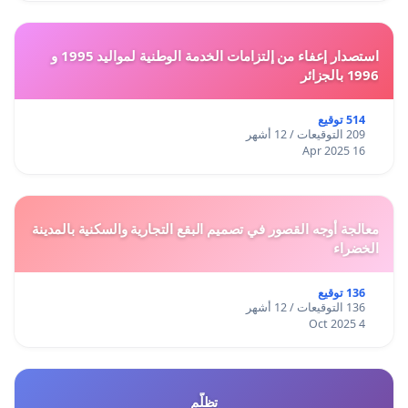
استصدار إعفاء من إلتزامات الخدمة الوطنية لمواليد 1995 و
1996 بالجزائر
514 توقيع
209 التوقيعات / 12 أشهر
16 Apr 2025
معالجة أوجه القصور في تصميم البقع التجارية والسكنية بالمدينة
الخضراء
136 توقيع
136 التوقيعات / 12 أشهر
4 Oct 2025
تظلّم