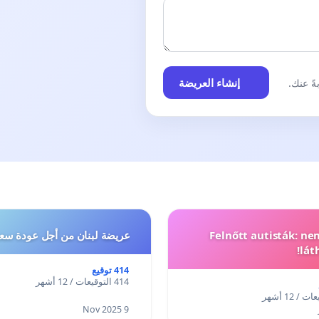
إنشاء العريضة
ً عنك.
Felnőtt autisták: n
عريضة لبنان من أجل عودة سعد
lát
414 توقيع
414 التوقيعات / 12 أشهر
9 Nov 2025