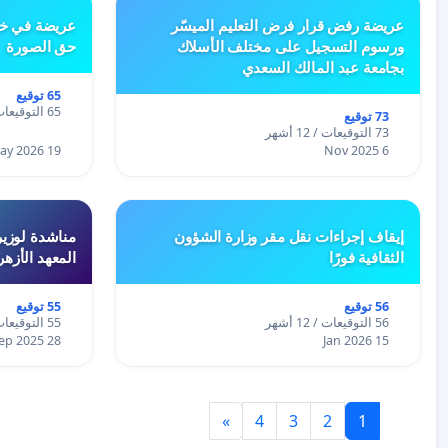
عريضة رفض قرار فرض التعليم الميسّر
عريضة في خص
ورسوم التسجيل على مختلف الأسلاك
حق الصورة
بجامعة عبد المالك السعدي
65 توقيع
65 التوقيعات / 12 أشهر
73 توقيع
73 التوقيعات / 12 أشهر
19 May 2026
6 Nov 2025
إيقاف إجراءات نقل مقر وزارة الشؤون
مناشدة لوزير
الثقافية فورًا
المعهد الأزه
56 توقيع
55 توقيع
56 التوقيعات / 12 أشهر
55 التوقيعات / 12 أشهر
28 Sep 2025
15 Jan 2026
»
4
3
2
1