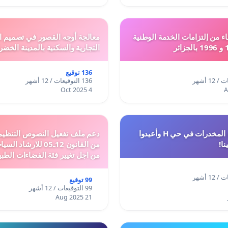
ء من إلتزامات الخدمة الوطنية
معالجة أوجه القصور في تصميم ال
التجارية والسكنية بالمدينة الخضر
136 توقيع
136 التوقيعات / 12 أشهر
4 Oct 2025
أوقفوا معاناة المخدرات في حي H وأعيدوا
نا!
من القانون 12ـ05 للارش
من اجل تغيير فئة الفضاءات الطبي
المدن والمدارات
99 توقيع
99 التوقيعات / 12 أشهر
21 Aug 2025