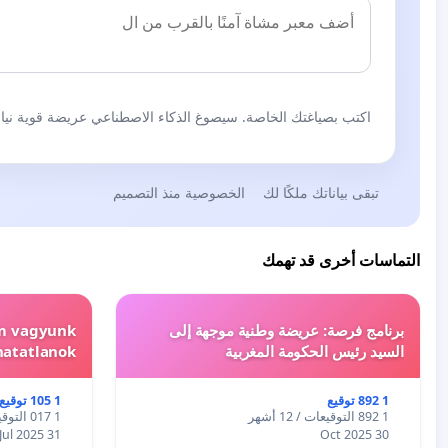
اكتب بصياغتك الخاصة. سيصوغ الذكاء الاصطناعي عريضة قوية نيابة
تبقى بياناتك ملكًا لك
الخصوصية منذ التصميم
التماسات أخرى قد تهمك
برنامج فرصة: عريضة وطنية موجهة إلى
em vagyunk
السيد رئيس الحكومة المغربية
hatatlanok!
1 892 توقيع
1 105 توقيع
1 892 التوقيعات / 12 أشهر
1 017 التوقيعات / 12 أشهر
31 Jul 2025
30 Oct 2025