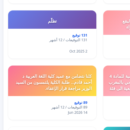
بقع
تظلّم
اء
131 توقيع
131 التوقيعات / 12 أشهر
2 Oct 2025
دعم ملف تفعيل النصوص التنظيمية للمادة 4
كلنا نتضامن مع عميد كلية اللغة العربية د
اد السياحي بالمغرب
أحمد قادم... طلبة الكلية يلتمسون من السيد
عية الى فئة
الوزير مراجعة قرار الإعفاء.
89 توقيع
89 التوقيعات / 12 أشهر
14 Jun 2026