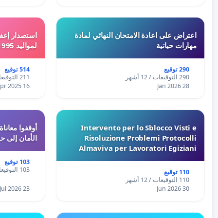
اعتراض على اعادة الامتحان النهائي لمادة
استصدار إعفا
مهارات حياتية
لمواليد 1995 و 1996 بالجزائر
290 توقيع
514 توقيع
290 التوقيعات / 12 أشهر
211 التوقيعات / 12 أشهر
16 Apr 2025
28 Jan 2026
Intervento per lo Sblocco Visti e
Risoluzione Problemi Protocolli
الأمان إلى حي
Almaviva per Lavoratori Egiziani
103 توقيع
103 التوقيعات / 12 أشهر
110 توقيع
110 التوقيعات / 12 أشهر
23 Jul 2026
30 Jun 2026