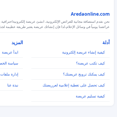
Aredaonline.com
نحن نقدم استضافة مجانية للعرائض الإلكترونية، انشئ عريضة إلكترونيةاحترافية ب
عرائضنا يومياً في وسائل الإعلام،لذا فإن إنشائك عريضة يعتبر طريقة عظيمة لجذب
أدلة
المزيد
كيفية إنشاء عريضة إلكترونية
ابدأ عريضة
كيف تكتب عريضة؟
سياسة الخص
كيف يمكنك ترويج عريضتك؟
إدارة ملفات 
كيف تحصل على تغطية إعلامية لعرريضتك
نبذة عنا
كيفية تسليم عريضة