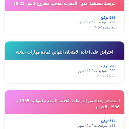
عريضة تنسيقية عدول المغرب لسحب مشروع قانون 16.22
299 توقيع
299 التوقيعات / 12 أشهر
28 Nov 2025
اعتراض على اعادة الامتحان النهائي لمادة مهارات حياتية
290 توقيع
290 التوقيعات / 12 أشهر
28 Jan 2026
استصدار إعفاء من إلتزامات الخدمة الوطنية لمواليد 1995 و
1996 بالجزائر
514 توقيع
211 التوقيعات / 12 أشهر