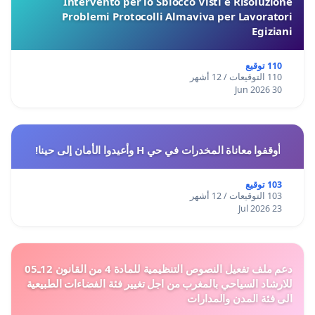
Intervento per lo Sblocco Visti e Risoluzione
Problemi Protocolli Almaviva per Lavoratori
Egiziani
110 توقيع
110 التوقيعات / 12 أشهر
30 Jun 2026
أوقفوا معاناة المخدرات في حي H وأعيدوا الأمان إلى حينا!
103 توقيع
103 التوقيعات / 12 أشهر
23 Jul 2026
دعم ملف تفعيل النصوص التنظيمية للمادة 4 من القانون 12ـ05
للارشاد السياحي بالمغرب من اجل تغيير فئة الفضاءات الطبيعية
الى فئة المدن والمدارات