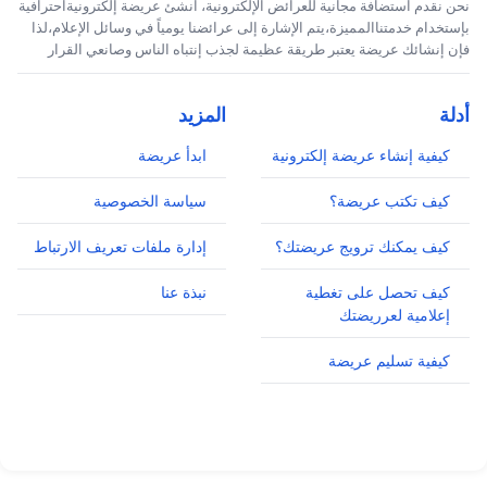
نحن نقدم استضافة مجانية للعرائض الإلكترونية، انشئ عريضة إلكترونيةاحترافية
بإستخدام خدمتناالمميزة،يتم الإشارة إلى عرائضنا يومياً في وسائل الإعلام،لذا
فإن إنشائك عريضة يعتبر طريقة عظيمة لجذب إنتباه الناس وصانعي القرار
أدلة
المزيد
كيفية إنشاء عريضة إلكترونية
ابدأ عريضة
كيف تكتب عريضة؟
سياسة الخصوصية
كيف يمكنك ترويج عريضتك؟
إدارة ملفات تعريف الارتباط
كيف تحصل على تغطية
نبذة عنا
إعلامية لعرريضتك
كيفية تسليم عريضة