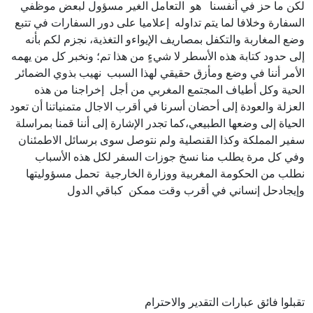
لكن ما حز في أنفسنا هو التعامل الغير مسؤول لبعض موظفي
السفارة وخلافا لما يتم تداوله إعلاميا على دور السفارات في تتبع
وضع المغاربة والتكفل بمصاريف الإيواءو التغذية، نجزم لكم بأنه
إلى حدود كتابة هذه الأسطر لا شيءٍ من هذا تم؛ ونخبر كل من يهمه
الأمر أننا في وضع ومأزق حقيقي لهذا السبب نهيب بذوي الضمائر
الحية وكل أطياف المجتمع المغربي من أجل إخراجنا من هذه
العزلة والعودة إلى أحضان أسرنا في أقرب الاجال متمنياتنا أن تعود
الحياة إلى وضعها الطبيعي،كما تجدر الإشارة إلى أننا قمنا بمراسلة
سفير المملكة وكذا القنصلية ولم نتوصل سوى برسائل الاطمئنان
وفي كل مرة يطلب منا نسخ جوزات السفر لكل هذه الأسباب
نطلب من الحكومة المغربية ووزارة الخارجية تحمل مسؤوليتها
وإيجادحل إنساني في أقرب وقت ممكن كباقي الدول
تقبلوا فائق عبارات التقدير والاحترام