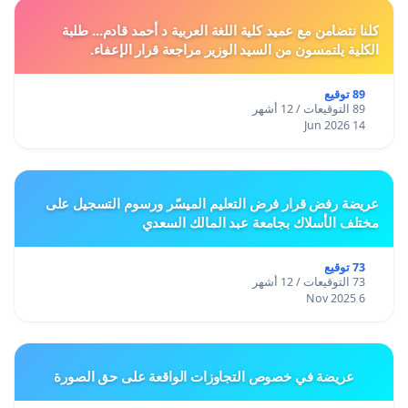
كلنا نتضامن مع عميد كلية اللغة العربية د أحمد قادم... طلبة
الكلية يلتمسون من السيد الوزير مراجعة قرار الإعفاء.
89 توقيع
89 التوقيعات / 12 أشهر
14 Jun 2026
عريضة رفض قرار فرض التعليم الميسّر ورسوم التسجيل على
مختلف الأسلاك بجامعة عبد المالك السعدي
73 توقيع
73 التوقيعات / 12 أشهر
6 Nov 2025
عريضة في خصوص التجاوزات الواقعة على حق الصورة