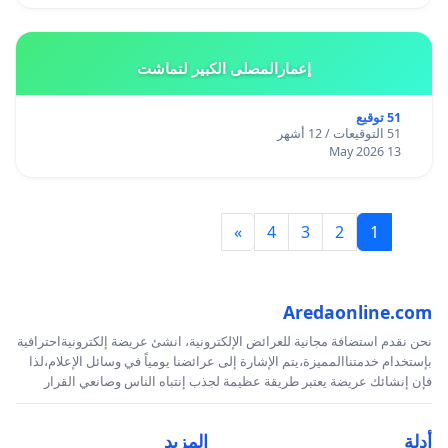
إعمارالمصلى الكبير لتماشت
51 توقيع
51 التوقيعات / 12 أشهر
13 May 2026
»
4
3
2
1
Aredaonline.com
نحن نقدم استضافة مجانية للعرائض الإلكترونية، انشئ عريضة إلكترونيةاحترافية
بإستخدام خدمتناالمميزة،يتم الإشارة إلى عرائضنا يومياً في وسائل الإعلام،لذا
فإن إنشائك عريضة يعتبر طريقة عظيمة لجذب إنتباه الناس وصانعي القرار
أدلة
المزيد