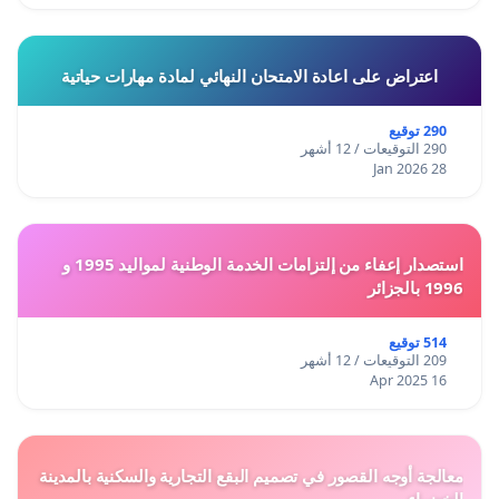
اعتراض على اعادة الامتحان النهائي لمادة مهارات حياتية
290 توقيع
290 التوقيعات / 12 أشهر
28 Jan 2026
استصدار إعفاء من إلتزامات الخدمة الوطنية لمواليد 1995 و
1996 بالجزائر
514 توقيع
209 التوقيعات / 12 أشهر
16 Apr 2025
معالجة أوجه القصور في تصميم البقع التجارية والسكنية بالمدينة
الخضراء