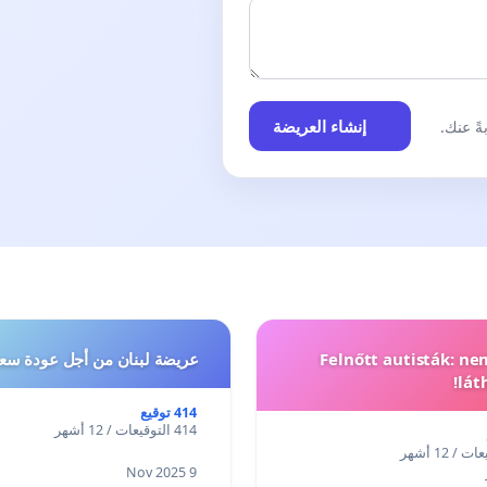
إنشاء العريضة
ً عنك.
Felnőtt autisták: n
عريضة لبنان من أجل عودة سعد
lát
414 توقيع
414 التوقيعات / 12 أشهر
9 Nov 2025