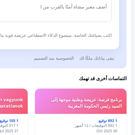
اكتب بصياغتك الخاصة. سيصوغ الذكاء الاصطناعي عريضة قوية نيابة
تبقى بياناتك ملكًا لك
الخصوصية منذ التصميم
التماسات أخرى قد تهمك
برنامج فرصة: عريضة وطنية موجهة إلى
em vagyunk
السيد رئيس الحكومة المغربية
hatatlanok!
1 892 توقيع
1 105 توقيع
1 892 التوقيعات / 12 أشهر
1 017 التوقيعات / 12 أشهر
31 Jul 2025
30 Oct 2025