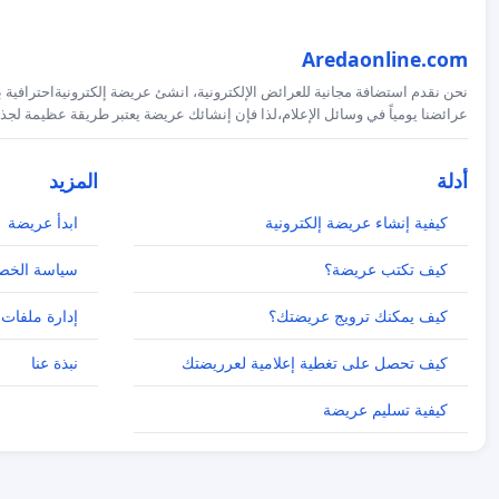
Aredaonline.com
نحن نقدم استضافة مجانية للعرائض الإلكترونية، انشئ عريضة إلكترونيةاحترافية ب
عرائضنا يومياً في وسائل الإعلام،لذا فإن إنشائك عريضة يعتبر طريقة عظيمة لجذب
أدلة
المزيد
كيفية إنشاء عريضة إلكترونية
ابدأ عريضة
كيف تكتب عريضة؟
سياسة الخص
كيف يمكنك ترويج عريضتك؟
إدارة ملفات 
كيف تحصل على تغطية إعلامية لعرريضتك
نبذة عنا
كيفية تسليم عريضة