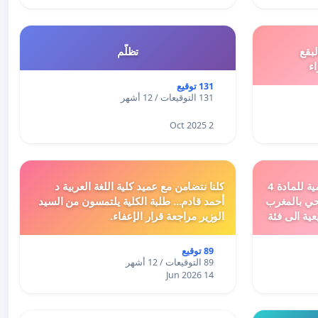
بقع
تظلّم
اء
131 توقيع
131 التوقيعات / 12 أشهر
2 Oct 2025
دعم ملف تفعيل النصوص التنظيمية للمادة 4
كلنا نتضامن مع عميد كلية اللغة العربية د
اد السياحي بالمغرب
أحمد قادم... طلبة الكلية يلتمسون من السيد
عية الى فئة
الوزير مراجعة قرار الإعفاء.
89 توقيع
89 التوقيعات / 12 أشهر
14 Jun 2026