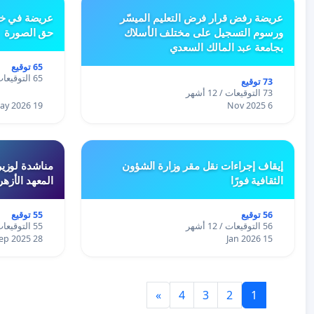
عريضة رفض قرار فرض التعليم الميسّر
عريضة في خص
ورسوم التسجيل على مختلف الأسلاك
حق الصورة
بجامعة عبد المالك السعدي
65 توقيع
65 التوقيعات / 12 أشهر
73 توقيع
73 التوقيعات / 12 أشهر
19 May 2026
6 Nov 2025
إيقاف إجراءات نقل مقر وزارة الشؤون
مناشدة لوزير
الثقافية فورًا
المعهد الأزه
56 توقيع
55 توقيع
56 التوقيعات / 12 أشهر
55 التوقيعات / 12 أشهر
28 Sep 2025
15 Jan 2026
»
4
3
2
1