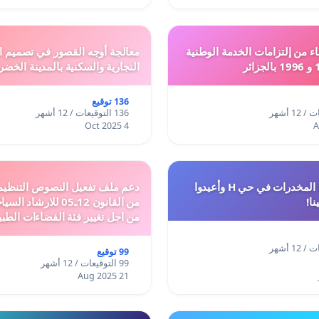
ء من إلتزامات الخدمة الوطنية
معالجة أوجه القصور في تصميم ال
التجارية والسكنية بالمدينة الخضر
136 توقيع
136 التوقيعات / 12 أشهر
4 Oct 2025
أوقفوا معاناة المخدرات في حي H وأعيدوا
نا!
من القانون 12ـ05 للارش
من اجل تغيير فئة الفضاءات الطبي
المدن والمدارات
99 توقيع
99 التوقيعات / 12 أشهر
21 Aug 2025