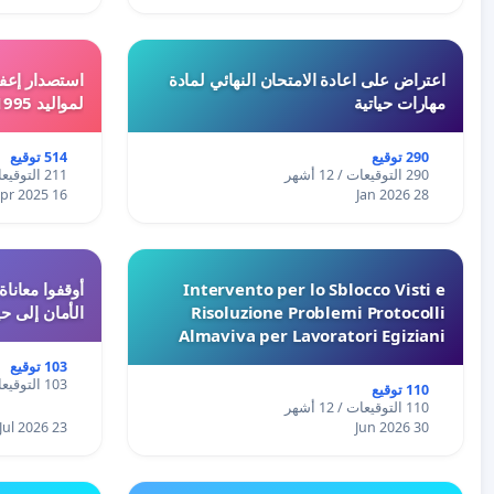
اعتراض على اعادة الامتحان النهائي لمادة
استصدار إعفا
مهارات حياتية
لمواليد 1995 و 1996 بالجزائر
290 توقيع
514 توقيع
290 التوقيعات / 12 أشهر
211 التوقيعات / 12 أشهر
16 Apr 2025
28 Jan 2026
Intervento per lo Sblocco Visti e
Risoluzione Problemi Protocolli
الأمان إلى حي
Almaviva per Lavoratori Egiziani
103 توقيع
103 التوقيعات / 12 أشهر
110 توقيع
110 التوقيعات / 12 أشهر
23 Jul 2026
30 Jun 2026