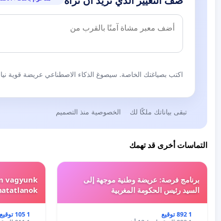
صف التغيير الذي تريد أن تراه
اكتب بصياغتك الخاصة. سيصوغ الذكاء الاصطناعي عريضة قوية نيابة
تبقى بياناتك ملكًا لك
الخصوصية منذ التصميم
التماسات أخرى قد تهمك
برنامج فرصة: عريضة وطنية موجهة إلى
em vagyunk
السيد رئيس الحكومة المغربية
hatatlanok!
1 892 توقيع
1 105 توقيع