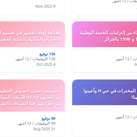
9 Nov 2025
ء من إلتزامات الخدمة الوطنية
معالجة أوجه القصور في تصميم ال
التجارية والسكنية بالمدينة الخضر
136 توقيع
136 التوقيعات / 12 أشهر
4 Oct 2025
أوقفوا معاناة المخدرات في حي H وأعيدوا
نا!
من القانون 12ـ05 للارش
من اجل تغيير فئة الفضاءات الطبي
المدن والمدارات
99 توقيع
99 التوقيعات / 12 أشهر
21 Aug 2025