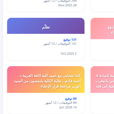
299 التوقيعات / 12 أشهر
28 Nov 2025
بقع
تظلّم
اء
131 توقيع
131 التوقيعات / 12 أشهر
2 Oct 2025
دعم ملف تفعيل النصوص التنظيمية للمادة 4
كلنا نتضامن مع عميد كلية اللغة العربية د
اد السياحي بالمغرب
أحمد قادم... طلبة الكلية يلتمسون من السيد
عية الى فئة
الوزير مراجعة قرار الإعفاء.
89 توقيع
89 التوقيعات / 12 أشهر
14 Jun 2026