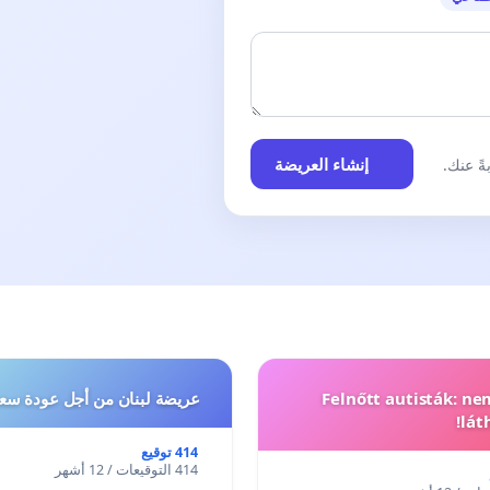
إنشاء العريضة
ً عنك.
Felnőtt autisták: n
عريضة لبنان من أجل عودة سعد
lát
414 توقيع
414 التوقيعات / 12 أشهر