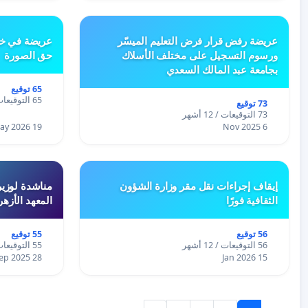
عريضة رفض قرار فرض التعليم الميسّر
عريضة في خص
ورسوم التسجيل على مختلف الأسلاك
حق الصورة
بجامعة عبد المالك السعدي
65 توقيع
65 التوقيعات / 12 أشهر
73 توقيع
73 التوقيعات / 12 أشهر
19 May 2026
6 Nov 2025
إيقاف إجراءات نقل مقر وزارة الشؤون
مناشدة لوزير
الثقافية فورًا
المعهد الأزه
56 توقيع
55 توقيع
56 التوقيعات / 12 أشهر
55 التوقيعات / 12 أشهر
28 Sep 2025
15 Jan 2026