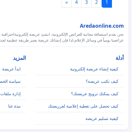
»
4
3
2
1
Aredaonline.com
نحن نقدم استضافة مجانية للعرائض الإلكترونية، انشئ عريضة إلكترونيةاحترافية ب
عرائضنا يومياً في وسائل الإعلام،لذا فإن إنشائك عريضة يعتبر طريقة عظيمة لجذب
أدلة
المزيد
كيفية إنشاء عريضة إلكترونية
ابدأ عريضة
كيف تكتب عريضة؟
سياسة الخص
كيف يمكنك ترويج عريضتك؟
إدارة ملفات 
كيف تحصل على تغطية إعلامية لعرريضتك
نبذة عنا
كيفية تسليم عريضة