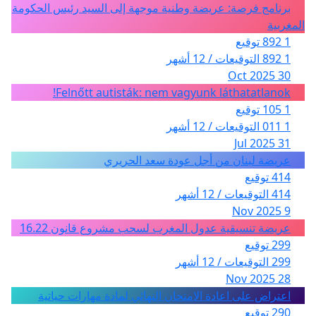
برنامج فرصة: عريضة وطنية موجهة إلى السيد رئيس الحكومة
المغربية
1 892 توقيع
1 892 التوقيعات / 12 أشهر
30 Oct 2025
Felnőtt autisták: nem vagyunk láthatatlanok!
1 105 توقيع
1 011 التوقيعات / 12 أشهر
31 Jul 2025
عريضة لبنان من أجل عودة سعد الحريري
414 توقيع
414 التوقيعات / 12 أشهر
9 Nov 2025
عريضة تنسيقية عدول المغرب لسحب مشروع قانون 16.22
299 توقيع
299 التوقيعات / 12 أشهر
28 Nov 2025
اعتراض على اعادة الامتحان النهائي لمادة مهارات حياتية
290 توقيع