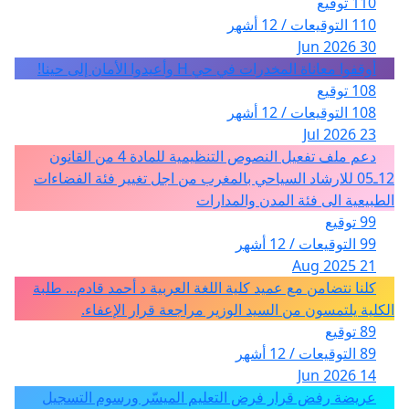
110 توقيع
110 التوقيعات / 12 أشهر
30 Jun 2026
أوقفوا معاناة المخدرات في حي H وأعيدوا الأمان إلى حينا!
108 توقيع
108 التوقيعات / 12 أشهر
23 Jul 2026
دعم ملف تفعيل النصوص التنظيمية للمادة 4 من القانون
12ـ05 للارشاد السياحي بالمغرب من اجل تغيير فئة الفضاءات
الطبيعية الى فئة المدن والمدارات
99 توقيع
99 التوقيعات / 12 أشهر
21 Aug 2025
كلنا نتضامن مع عميد كلية اللغة العربية د أحمد قادم... طلبة
الكلية يلتمسون من السيد الوزير مراجعة قرار الإعفاء.
89 توقيع
89 التوقيعات / 12 أشهر
14 Jun 2026
عريضة رفض قرار فرض التعليم الميسّر ورسوم التسجيل