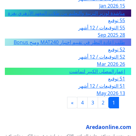
15 Jan 2026
مناشدة لوزير التربية والتعليم من طلاب المعهد الأزهري بغزة
55 توقيع
55 التوقيعات / 12 أشهر
28 Sep 2025
طلب إعادة النظر في تقييم اختبار MAT240 ومنح Bonus
52 توقيع
52 التوقيعات / 12 أشهر
26 Mar 2026
إعمارالمصلى الكبير لتماشت
51 توقيع
51 التوقيعات / 12 أشهر
13 May 2026
»
4
3
2
1
Aredaonline.com
نحن نقدم استضافة مجانية للعرائض الإلكترونية، انشئ عريضة إلكترونيةاحترافية