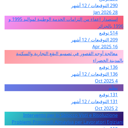
290 التوقيعات / 12 أشهر
28 Jan 2026
استصدار إعفاء من إلتزامات الخدمة الوطنية لمواليد 1995 و
1996 بالجزائر
514 توقيع
209 التوقيعات / 12 أشهر
16 Apr 2025
معالجة أوجه القصور في تصميم البقع التجارية والسكنية
بالمدينة الخضراء
136 توقيع
136 التوقيعات / 12 أشهر
4 Oct 2025
تظلّم
131 توقيع
131 التوقيعات / 12 أشهر
2 Oct 2025
Intervento per lo Sblocco Visti e Risoluzione
Problemi Protocolli Almaviva per Lavoratori Egiziani