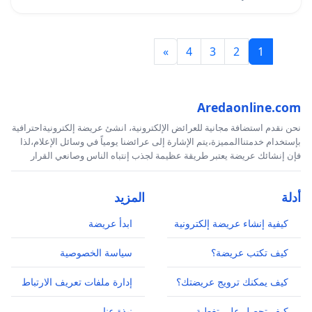
»
4
3
2
1
Aredaonline.com
نحن نقدم استضافة مجانية للعرائض الإلكترونية، انشئ عريضة إلكترونيةاحترافية
بإستخدام خدمتناالمميزة،يتم الإشارة إلى عرائضنا يومياً في وسائل الإعلام،لذا
فإن إنشائك عريضة يعتبر طريقة عظيمة لجذب إنتباه الناس وصانعي القرار
أدلة
المزيد
كيفية إنشاء عريضة إلكترونية
ابدأ عريضة
كيف تكتب عريضة؟
سياسة الخصوصية
كيف يمكنك ترويج عريضتك؟
إدارة ملفات تعريف الارتباط
كيف تحصل على تغطية
نبذة عنا