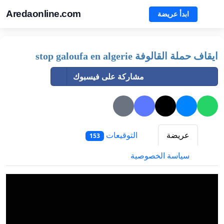
Aredaonline.com
ابدأ عريضة
ايقاف حملة القالوفة stop galoufa en algerie
مشاركة على فيسبوك
عريضة
التوقيعات
153
سياسة الخصوصية