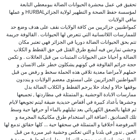
تحقيق في عمل محشرة الحيوانات الضالة ببومعطي التابعة
لمؤسسة حفظ الصحة و التطهير لولاية الجزائرHURBAL و عملها
بباقي الولايات
كمواطنيين جزائريين من كافة الولايات نقف على هدف وضع حد
للممارسات اللاانسانية التي تتعرض لها الحيوانات . القالوفة جريمة
تتم بحق الحيوانات الضالة دوريا في الجزائر فهي تعتبر مكان
وحشي تمارس فيه أبشع طرق القتل في حق القطط و الكلاب
الضالة و أحيانا حتى الحيوانات المتبنات من قبل العائلات . و تكمن
حجة جرائم القالوفة في كونهم يشكلون خطر على الانسان و
حملهم لأمراضا معدية تلاقي هذه الحملة سخط و رفض من قبل
المواطنين الجزائريين على امستوى معضم الولايات و ينددون
بوقفها حالا و ايجاد حلا يرحم القطط و الكلاب الضالة بدل
ممارسات الابادة الوحشية ,و المتمثلة في مطاردتها , تجميعها
وحشرها بأعداد كبيرة في أقفاص حديدية ضيقة ليتم تجويعها لايام
ثم قتلها بالصعق الكهربائي بعد تبليلهم بالماء أو حرقها حية وسط
تلك الصناديق . اضافة الى استخدام طرق مكانيكية المجرمة و
المرفوضة أخلاقيا و المتمثلة في سحقها حية ... كلها حقائق تدمع لها
العين , تدور في بلدنا و التي تعكس وحشية غير مبررة من قبل
عمال تعتبر انسانيتهم موضع للتسائل . بدل انتهاج طرق رحيمة في