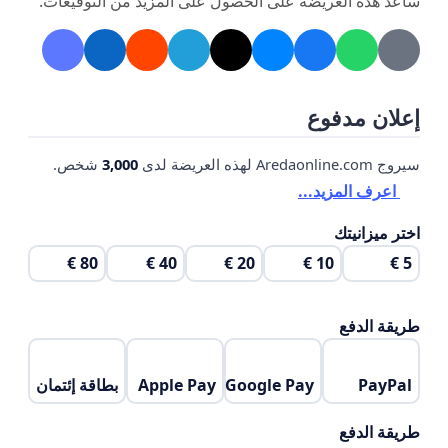
ساعد هذه العريضة على الحصول على المزيد من التوقيعات.
لذا نرجوا من معاليكم االخذ فى االعتبار كل ما سبق و حيث أن
برنامج الماجيستير فى بدايته كان بالفعل يوم حضور و يوم
اونالين وهذا مما تغير االن بالجدول الذى تم نشره حاليا .
معاليكم دوما كنتم لنا نموذجا رائعا فى االبداع التعليمى
إعلان مدفوع
واالدارى مما أثر بااليجاب على تطلعاتنا جميعا و اصبحتم قدوة
سيروج Aredaonline.com لهذه العريضة لدى
3,000
شخص.
نحتذى بها جميعا.
اعرف المزيد...
وكلنا ثقة فى رؤية معاليكم الثاقبة و نلتمس اعادة النظر فى
اختر ميزانيتك
هذا الجدول الذى و قد اصاب الكثير منا بمشاعر العزوف عن
80 €
40 €
20 €
10 €
5 €
استكمال
البرنامج .
طريقة الدفع
و لكننا على ثقة تامة فى وعى و قيادة معاليكم جميعا تحت
رعاية فخامة رئيس الجمهورية المصرية الجديدة الواعدة .
PayPal
Google Pay
Apple Pay
بطاقة إئتمان
حفظكم
هللا لنا جميعا .
طريقة الدفع