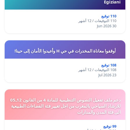
Egiziani
110 توقيع
110 التوقيعات / 12 أشهر
30 Jun 2026
أوقفوا معاناة المخدرات في حي H وأعيدوا الأمان إلى حينا!
108 توقيع
108 التوقيعات / 12 أشهر
23 Jul 2026
دعم ملف تفعيل النصوص التنظيمية للمادة 4 من القانون 12ـ05
للارشاد السياحي بالمغرب من اجل تغيير فئة الفضاءات الطبيعية
الى فئة المدن والمدارات
99 توقيع