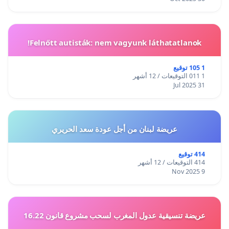
Felnőtt autisták: nem vagyunk láthatatlanok!
1 105 توقيع
1 011 التوقيعات / 12 أشهر
31 Jul 2025
عريضة لبنان من أجل عودة سعد الحريري
414 توقيع
414 التوقيعات / 12 أشهر
9 Nov 2025
عريضة تنسيقية عدول المغرب لسحب مشروع قانون 16.22