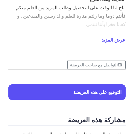
اتاح لنا الوقت على التحصيل وطلب المزيد من العلم منكم
فأنتم دوما وما زلتم منارة للعلم والدارسين والمبدعين . و
كفانا فخرا بأننا ننتمى
الى جامعة بنى سويف والتى تتبوأ يوما بعد االخر مراتب عليا
عرض المزيد
فى التقييمات الدولية و هذا بفضل جهودكم الصادقة و الوثابة .
نرجو من معاليكم اعادة النظر فى جدول البرنامج المهنى
لماجيستير ادارة االعمال و توقيتاته حيث ال يخفى على
التواصل مع صاحب العريضة
معاليكم بأننا كلنا من
محافظات اخرى و ليس يالسهل واليسير علينا ذلك فى ظل
استمرار جائحة كورونا وتبعاتها و نزولها و صعودها باالضافة
الى أن
التوقيع على هذه العريضة
معظمنا يعمل بهيئات حكومية اخرى بجانب دراستنا و أيضا
هناك من يأتى من محافظات بعيدة قد تفرض علينا سفرا
لوقت يتعدى الثمان
مشاركة هذه العريضة
ساعات ذهابا ومثلهم عودة كل هذا باالضافة الى االلتزامات
االجتماعية و المالية االخرى .