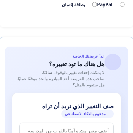
شاكرين لمعاليكم سعة الصدر وحسن االستماع فأليكم نلجأ
PayPal
بطاقة إئتمان
بعد هللا و آملين من سيادتكم اعادة األمل فى نفوسنا ثانية .
و تفضلوا بقبول وافر االحترام والتقدير واالمتنان
ابدأ عريضتك الخاصة
هل هناك ما تود تغييره؟
لا يمكنك إحداث تغيير بالوقوف ساكنًا.
صاحب هذه العريضة أخذ المبادرة واتخذ موقفًا عمليًا.
هل ستقوم بالمثل؟
صف التغيير الذي تريد أن تراه
مدعوم بالذكاء الاصطناعي