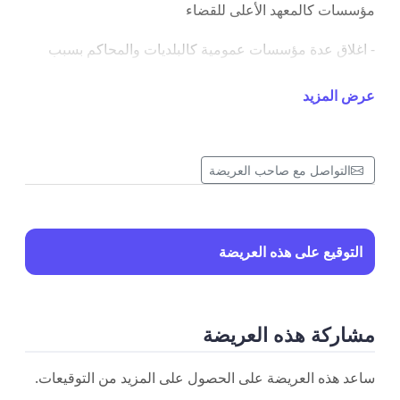
مؤسسات كالمعهد الأعلى للقضاء
- اغلاق عدة مؤسسات عمومية كالبلديات والمحاكم بسبب
كوفيد
عرض المزيد
- مخلفات فيروس كوفيد صعوبة في التنقل اغلاق التنقل
بين المدن
التواصل مع صاحب العريضة
-تأخر نتائج ماجستير دفعة 2020 دورة تدارك
- أشغال في مكتبة الكلية واغلاقها لفترة مما أدى لتعطل في
أبحاث الطلبة
التوقيع على هذه العريضة
مع رغبتنا في مزيد البحث وإضافة النجاعة على مذكرات
تليق بمستوى الكلية مع فائق إحترامنا .
مشاركة هذه العريضة
ساعد هذه العريضة على الحصول على المزيد من التوقيعات.