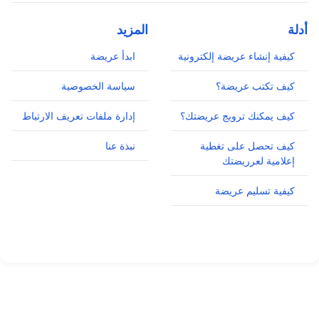
أدلة
المزيد
كيفية إنشاء عريضة إلكترونية
ابدأ عريضة
كيف تكتب عريضة؟
سياسة الخصوصية
كيف يمكنك ترويج عريضتك؟
إدارة ملفات تعريف الارتباط
كيف تحصل على تغطية
نبذة عنا
إعلامية لعرريضتك
كيفية تسليم عريضة