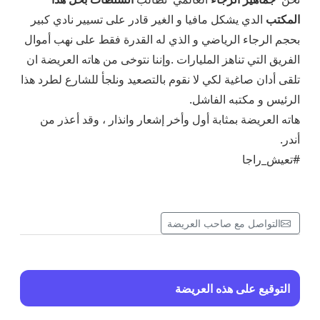
المكتب
الدي يشكل مافيا و الغير قادر على تسيير نادي كبير
بحجم الرجاء الرياضي و الذي له القدرة فقط على نهب أموال
الفريق التي تناهز المليارات .وإننا نتوخى من هاته العريضة ان
تلقى أدان صاغية لكي لا نقوم بالتصعيد ونلجأ للشارع لطرد هذا
الرئيس و مكتبه الفاشل.
هاته العريضة بمثابة أول وأخر إشعار وانذار ، وقد أعذر من
أندر.
#تعيش_راجا
التواصل مع صاحب العريضة
التوقيع على هذه العريضة