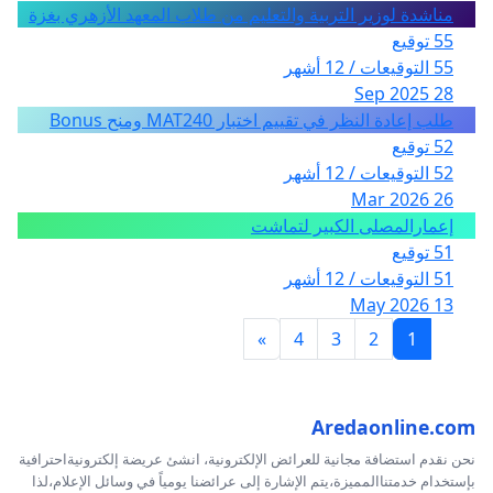
مناشدة لوزير التربية والتعليم من طلاب المعهد الأزهري بغزة
55 توقيع
55 التوقيعات / 12 أشهر
28 Sep 2025
طلب إعادة النظر في تقييم اختبار MAT240 ومنح Bonus
52 توقيع
52 التوقيعات / 12 أشهر
26 Mar 2026
إعمارالمصلى الكبير لتماشت
51 توقيع
51 التوقيعات / 12 أشهر
13 May 2026
»
4
3
2
1
Aredaonline.com
نحن نقدم استضافة مجانية للعرائض الإلكترونية، انشئ عريضة إلكترونيةاحترافية
بإستخدام خدمتناالمميزة،يتم الإشارة إلى عرائضنا يومياً في وسائل الإعلام،لذا