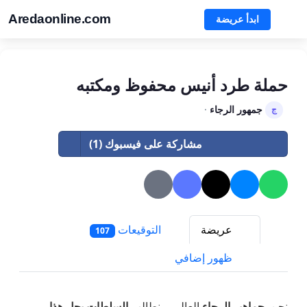
Aredaonline.com
ابدأ عريضة
حملة طرد أنيس محفوظ ومكتبه
جمهور الرجاء
·
ج
مشاركة على فيسبوك (1)
عريضة
التوقيعات
107
ظهور إضافي
نحن
جماهير الرجاء
العالمي نطالب
السلطات
بحل هذا