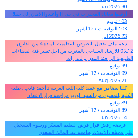
30 Jun 2026
أوقفوا معاناة المخدرات في حي H وأعيدوا الأمان إلى حينا!
103 توقيع
103 التوقيعات / 12 أشهر
23 Jul 2026
دعم ملف تفعيل النصوص التنظيمية للمادة 4 من القانون
12ـ05 للارشاد السياحي بالمغرب من اجل تغيير فئة الفضاءات
الطبيعية الى فئة المدن والمدارات
99 توقيع
99 التوقيعات / 12 أشهر
21 Aug 2025
كلنا نتضامن مع عميد كلية اللغة العربية د أحمد قادم... طلبة
الكلية يلتمسون من السيد الوزير مراجعة قرار الإعفاء.
89 توقيع
89 التوقيعات / 12 أشهر
14 Jun 2026
عريضة رفض قرار فرض التعليم الميسّر ورسوم التسجيل
على مختلف الأسلاك بجامعة عبد المالك السعدي