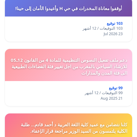
أوقفوا معاناة المخدرات في حي H وأعيدوا الأمان إلى حينا!
103 توقيع
103 التوقيعات / 12 أشهر
23 Jul 2026
دعم ملف تفعيل النصوص التنظيمية للمادة 4 من القانون 12ـ05
للارشاد السياحي بالمغرب من اجل تغيير فئة الفضاءات الطبيعية
الى فئة المدن والمدارات
99 توقيع
99 التوقيعات / 12 أشهر
21 Aug 2025
كلنا نتضامن مع عميد كلية اللغة العربية د أحمد قادم... طلبة
الكلية يلتمسون من السيد الوزير مراجعة قرار الإعفاء.