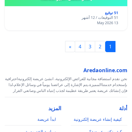
51 توقيع
51 التوقيعات / 12 أشهر
13 May 2026
»
4
3
2
1
Aredaonline.com
نحن نقدم استضافة مجانية للعرائض الإلكترونية، انشئ عريضة إلكترونيةاحترافية
بإستخدام خدمتناالمميزة،يتم الإشارة إلى عرائضنا يومياً في وسائل الإعلام،لذا
فإن إنشائك عريضة يعتبر طريقة عظيمة لجذب إنتباه الناس وصانعي القرار
أدلة
المزيد
كيفية إنشاء عريضة إلكترونية
ابدأ عريضة
كيف تكتب عريضة؟
سياسة الخصوصية